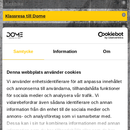
Kickbike
0
Klassresa till Dome
0
Klättring
0
LAN
0
Samtycke
Information
Om
Multisport
0
Mässa
0
Denna webbplats använder cookies
NPF-Träning
0
Vi använder enhetsidentifierare för att anpassa innehållet
och annonserna till användarna, tillhandahålla funktioner
Parkour
0
för sociala medier och analysera vår trafik. Vi
Påsk på Dome
0
vidarebefordrar även sådana identifierare och annan
information från din enhet till de sociala medier och
Påsklovsläger
0
annons- och analysföretag som vi samarbetar med.
Dessa kan i sin tur kombinera informationen med annan
Skateboard
0
information som du har tillhandahållit eller som de har