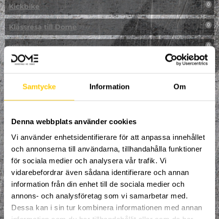
Kickbike
0
Klassresa till Dome
0
Klättring
0
LAN
0
Samtycke
Information
Om
Multisport
0
Mässa
0
Denna webbplats använder cookies
NPF-Träning
0
Vi använder enhetsidentifierare för att anpassa innehållet
och annonserna till användarna, tillhandahålla funktioner
Parkour
0
för sociala medier och analysera vår trafik. Vi
Påsk på Dome
0
vidarebefordrar även sådana identifierare och annan
information från din enhet till de sociala medier och
Påsklovsläger
0
annons- och analysföretag som vi samarbetar med.
Dessa kan i sin tur kombinera informationen med annan
Skateboard
0
information som du har tillhandahållit eller som de har