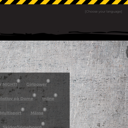
[Choose your language]
0
0
N NIGHT!
Girlpower
0
0
östlov på Dome
Inline
0
0
Multisport
Mässa
0
Skidor/Snowboard