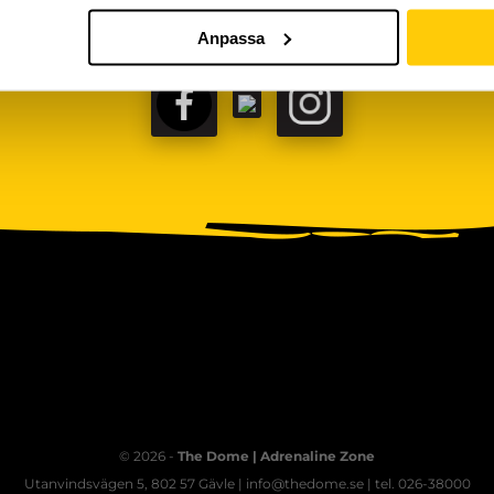
Anpassa
FACEBOOK
TIKTOK
INSTAGRAM
© 2026 -
The Dome | Adrenaline Zone
Utanvindsvägen 5, 802 57 Gävle | info@thedome.se | tel. 026-38000