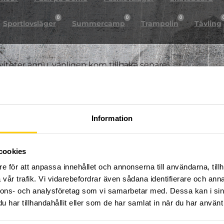
0
0
0
Sportlovsläger
Summercamp
Trampolin
Tävling
iviteter ännu, vänligen kom tillbaka senare!
Information
cookies
e för att anpassa innehållet och annonserna till användarna, tillh
vår trafik. Vi vidarebefordrar även sådana identifierare och anna
nnons- och analysföretag som vi samarbetar med. Dessa kan i sin
har tillhandahållit eller som de har samlat in när du har använt 
FÖLJ OSS PÅ SOCIALA MEDIER