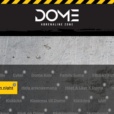
0
0
0
0
lis
Cykel
Dome Kids
Family Jump
FRIDAY FU
0
0
0
n night
Helg arrangemang
Högt & Lågt X Dome
H
0
0
0
0
Kickbike
Klassresa till Dome
Klättring
LAN
0
0
0
0
rkour
Påsk på Dome
Påsklovsläger
Skateboard