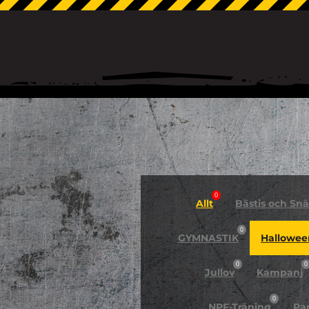
0
Allt
Bästis och Snäl
0
GYMNASTIK
Hallowee
0
0
Jullov
Kampanj
0
NPF-Träning
Pa