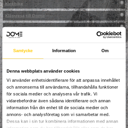
Kickbike
0
Klassresa till Dome
0
Klättring
0
LAN
0
Samtycke
Information
Om
Multisport
0
Mässa
0
Denna webbplats använder cookies
NPF-Träning
0
Vi använder enhetsidentifierare för att anpassa innehållet
och annonserna till användarna, tillhandahålla funktioner
Parkour
0
för sociala medier och analysera vår trafik. Vi
Påsk på Dome
0
vidarebefordrar även sådana identifierare och annan
information från din enhet till de sociala medier och
Påsklovsläger
0
annons- och analysföretag som vi samarbetar med.
Dessa kan i sin tur kombinera informationen med annan
Skateboard
0
information som du har tillhandahållit eller som de har