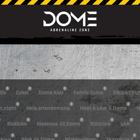
0
0
0
0
lis
Cykel
Dome Kids
Family Jump
FRIDAY FU
0
0
0
n night
Helg arrangemang
Högt & Lågt X Dome
H
0
0
0
0
Kickbike
Klassresa till Dome
Klättring
LAN
0
0
0
0
rkour
Påsk på Dome
Påsklovsläger
Skateboard