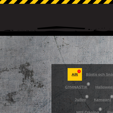
1
Allt
Bästis och Snäl
0
GYMNASTIK
Hallowee
0
0
Jullov
Kampanj
0
NPF-Träning
Pa