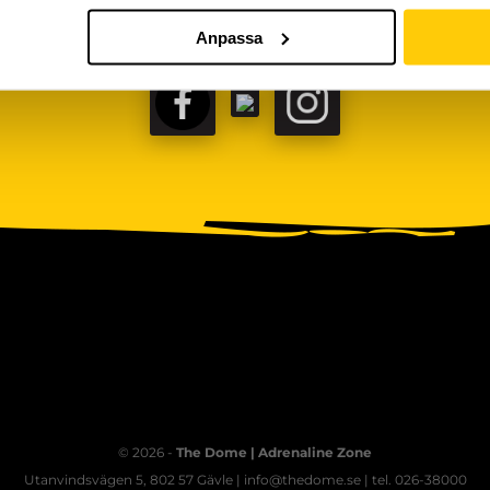
Anpassa
FACEBOOK
TIKTOK
INSTAGRAM
© 2026 -
The Dome | Adrenaline Zone
Utanvindsvägen 5, 802 57 Gävle | info@thedome.se | tel. 026-38000