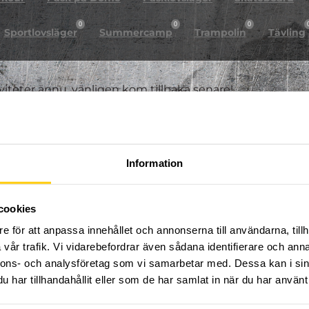
0
0
0
Sportlovsläger
Summercamp
Trampolin
Tävling
iviteter ännu, vänligen kom tillbaka senare!
Information
cookies
e för att anpassa innehållet och annonserna till användarna, tillh
vår trafik. Vi vidarebefordrar även sådana identifierare och anna
nnons- och analysföretag som vi samarbetar med. Dessa kan i sin
har tillhandahållit eller som de har samlat in när du har använt 
FÖLJ OSS PÅ SOCIALA MEDIER