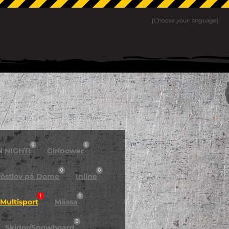
[Choose your language]
0
0
N NIGHT!
Girlpower
0
0
östlov på Dome
Inline
1
0
Multisport
Mässa
0
Skidor/Snowboard