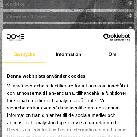
Kickbike
0
Klassresa till Dome
0
Klättring
0
LAN
0
Samtycke
Information
Om
Multisport
0
Mässa
0
Denna webbplats använder cookies
NPF-Träning
0
Vi använder enhetsidentifierare för att anpassa innehållet
och annonserna till användarna, tillhandahålla funktioner
Parkour
0
för sociala medier och analysera vår trafik. Vi
Påsk på Dome
0
vidarebefordrar även sådana identifierare och annan
information från din enhet till de sociala medier och
Påsklovsläger
0
annons- och analysföretag som vi samarbetar med.
Dessa kan i sin tur kombinera informationen med annan
Skateboard
0
information som du har tillhandahållit eller som de har