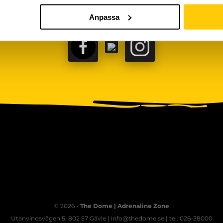
Anpassa
FACEBOOK
TIKTOK
INSTAGRAM
© 2026 -
The Dome | Adrenaline Zone
Utanvindsvägen 5, 802 57 Gävle | info@thedome.se | tel. 026-38000