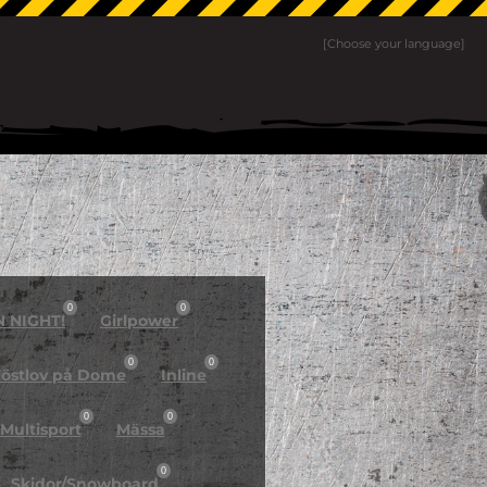
[Choose your language]
0
0
N NIGHT!
Girlpower
0
0
östlov på Dome
Inline
0
0
Multisport
Mässa
0
Skidor/Snowboard