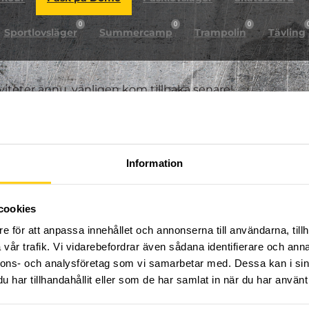
0
0
0
Sportlovsläger
Summercamp
Trampolin
Tävling
iviteter ännu, vänligen kom tillbaka senare!
Information
cookies
e för att anpassa innehållet och annonserna till användarna, tillh
vår trafik. Vi vidarebefordrar även sådana identifierare och anna
nnons- och analysföretag som vi samarbetar med. Dessa kan i sin
har tillhandahållit eller som de har samlat in när du har använt 
FÖLJ OSS PÅ SOCIALA MEDIER