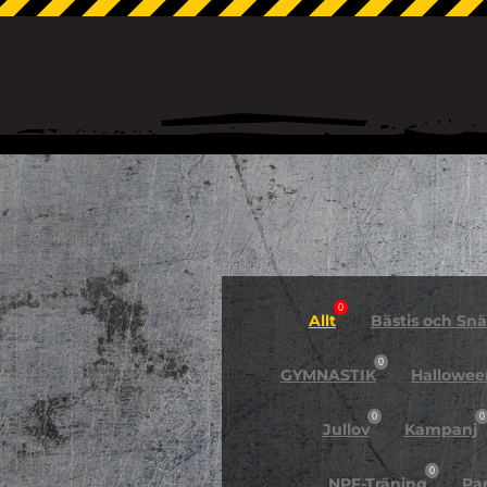
0
Allt
Bästis och Snäl
0
GYMNASTIK
Hallowee
0
0
Jullov
Kampanj
0
NPF-Träning
Pa