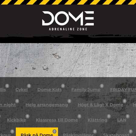
0
0
0
0
lis
Cykel
Dome Kids
Family Jump
FRIDAY FU
0
0
0
n night
Helg arrangemang
Högt & Lågt X Dome
H
0
0
0
0
Kickbike
Klassresa till Dome
Klättring
LAN
0
0
0
0
rkour
Påsk på Dome
Påsklovsläger
Skateboard