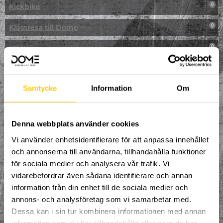
Kickbike
0
Klassresa till Dome
0
Klättring
0
LAN
0
Samtycke
Information
Om
Multisport
0
Mässa
0
Denna webbplats använder cookies
NPF-Träning
0
Vi använder enhetsidentifierare för att anpassa innehållet
och annonserna till användarna, tillhandahålla funktioner
Parkour
0
för sociala medier och analysera vår trafik. Vi
Påsk på Dome
0
vidarebefordrar även sådana identifierare och annan
information från din enhet till de sociala medier och
Påsklovsläger
0
annons- och analysföretag som vi samarbetar med.
Dessa kan i sin tur kombinera informationen med annan
Skateboard
0
information som du har tillhandahållit eller som de har