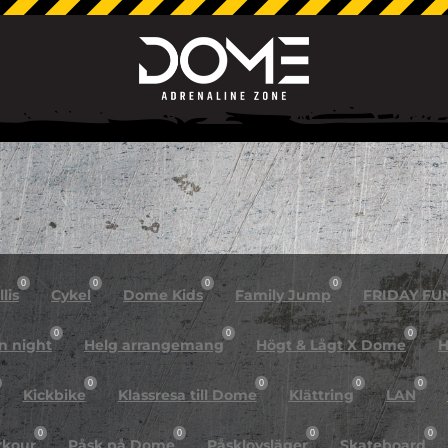
0
0
0
0
lis
Cykel
Dome Kids
Family Jump
FRIDAY FU
0
0
0
n night
Helg arrangemang
Högt & Lågt X Dome
H
0
0
0
0
Kickbike
Klassresa till Dome
Klättring
LAN
0
0
0
0
rkour
Påsk på Dome
Påsklovsläger
Skateboard