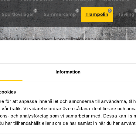
0
0
0
Sportlovsläger
Summercamp
Trampolin
Tävling
iviteter ännu, vänligen kom tillbaka senare!
Information
cookies
e för att anpassa innehållet och annonserna till användarna, tillh
vår trafik. Vi vidarebefordrar även sådana identifierare och anna
nnons- och analysföretag som vi samarbetar med. Dessa kan i sin
har tillhandahållit eller som de har samlat in när du har använt 
FÖLJ OSS PÅ SOCIALA MEDIER