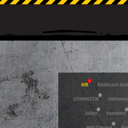
1
Allt
Bästis och Snäl
0
GYMNASTIK
Hallowee
0
0
Jullov
Kampanj
0
NPF-Träning
Pa