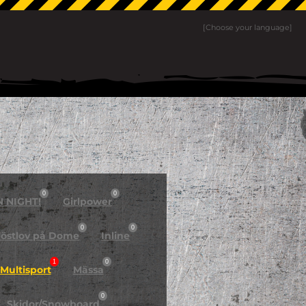
[Choose your language]
0
0
N NIGHT!
Girlpower
0
0
östlov på Dome
Inline
1
0
Multisport
Mässa
0
Skidor/Snowboard