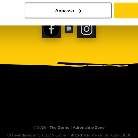
Anpassa
FACEBOOK
TIKTOK
INSTAGRAM
© 2026 -
The Dome | Adrenaline Zone
Utanvindsvägen 5, 802 57 Gävle | info@thedome.se | tel. 026-38000