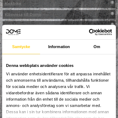
Kickbike
0
Klassresa till Dome
0
Klättring
0
LAN
0
Samtycke
Information
Om
Multisport
0
Mässa
0
Denna webbplats använder cookies
NPF-Träning
0
Vi använder enhetsidentifierare för att anpassa innehållet
och annonserna till användarna, tillhandahålla funktioner
Parkour
0
för sociala medier och analysera vår trafik. Vi
Påsk på Dome
0
vidarebefordrar även sådana identifierare och annan
information från din enhet till de sociala medier och
Påsklovsläger
0
annons- och analysföretag som vi samarbetar med.
Dessa kan i sin tur kombinera informationen med annan
Skateboard
0
information som du har tillhandahållit eller som de har