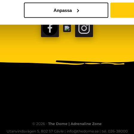
Anpassa
FACEBOOK
TIKTOK
INSTAGRAM
© 2026 -
The Dome | Adrenaline Zone
Utanvindsvägen 5, 802 57 Gävle | info@thedome.se | tel. 026-38000