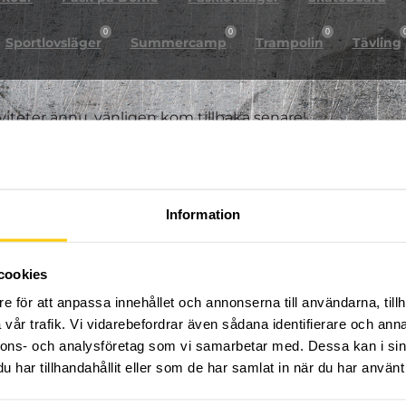
0
0
0
Sportlovsläger
Summercamp
Trampolin
Tävling
iviteter ännu, vänligen kom tillbaka senare!
Information
cookies
e för att anpassa innehållet och annonserna till användarna, tillh
vår trafik. Vi vidarebefordrar även sådana identifierare och anna
nnons- och analysföretag som vi samarbetar med. Dessa kan i sin
har tillhandahållit eller som de har samlat in när du har använt 
FÖLJ OSS PÅ SOCIALA MEDIER