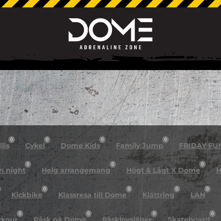
0
0
0
0
lis
Cykel
Dome Kids
Family Jump
FRIDAY FU
0
0
0
n night
Helg arrangemang
Högt & Lågt X Dome
H
0
0
0
0
Kickbike
Klassresa till Dome
Klättring
LAN
0
0
0
0
rkour
Påsk på Dome
Påsklovsläger
Skateboard