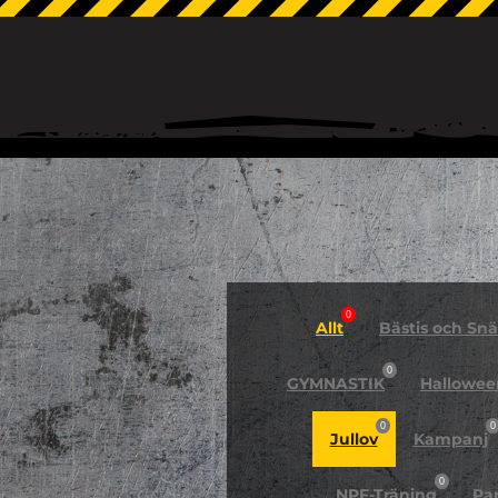
0
Allt
Bästis och Snäl
0
GYMNASTIK
Hallowee
0
0
Jullov
Kampanj
0
NPF-Träning
Pa