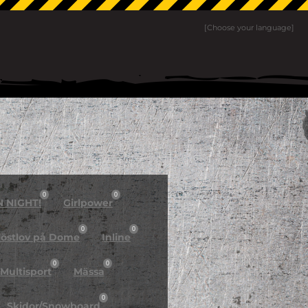
[Choose your language]
0
0
N NIGHT!
Girlpower
0
0
östlov på Dome
Inline
0
0
Multisport
Mässa
0
Skidor/Snowboard