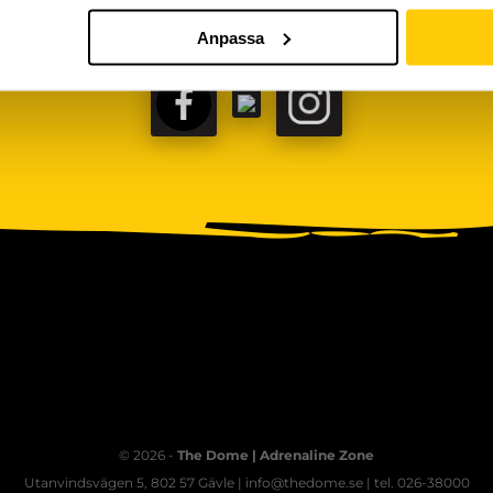
Anpassa
FACEBOOK
TIKTOK
INSTAGRAM
© 2026 -
The Dome | Adrenaline Zone
Utanvindsvägen 5, 802 57 Gävle | info@thedome.se | tel. 026-38000