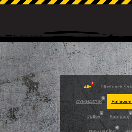
1
Allt
Bästis och Snäl
0
GYMNASTIK
Hallowee
0
0
Jullov
Kampanj
0
NPF-Träning
Pa