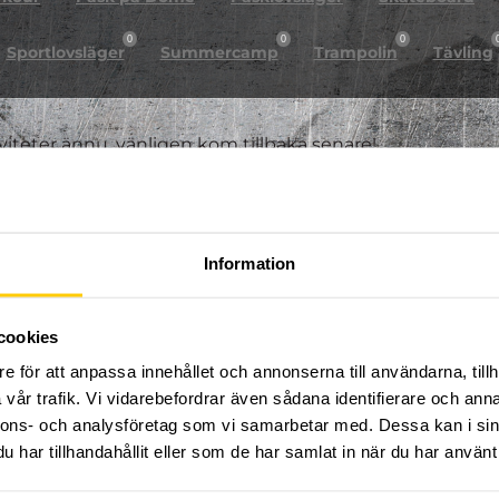
0
0
0
Sportlovsläger
Summercamp
Trampolin
Tävling
iviteter ännu, vänligen kom tillbaka senare!
Information
cookies
e för att anpassa innehållet och annonserna till användarna, tillh
vår trafik. Vi vidarebefordrar även sådana identifierare och anna
nnons- och analysföretag som vi samarbetar med. Dessa kan i sin
har tillhandahållit eller som de har samlat in när du har använt 
FÖLJ OSS PÅ SOCIALA MEDIER