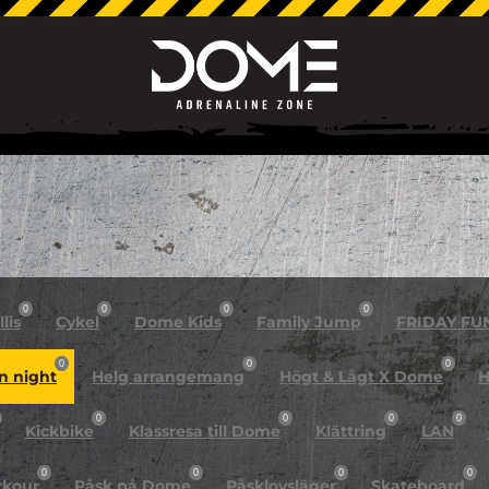
0
0
0
0
lis
Cykel
Dome Kids
Family Jump
FRIDAY FU
0
0
0
n night
Helg arrangemang
Högt & Lågt X Dome
H
0
0
0
0
Kickbike
Klassresa till Dome
Klättring
LAN
0
0
0
0
rkour
Påsk på Dome
Påsklovsläger
Skateboard