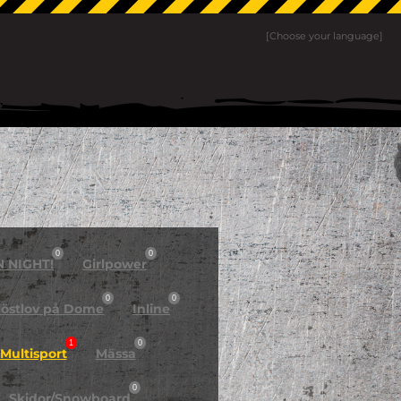
[Choose your language]
0
0
N NIGHT!
Girlpower
0
0
östlov på Dome
Inline
1
0
Multisport
Mässa
0
Skidor/Snowboard