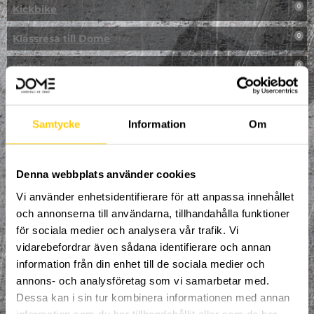
Kickbike
0
Klassresa till Dome
0
Klättring
0
LAN
0
Samtycke
Information
Om
Multisport
1
Mässa
0
Denna webbplats använder cookies
NPF-Träning
0
Vi använder enhetsidentifierare för att anpassa innehållet
och annonserna till användarna, tillhandahålla funktioner
Parkour
0
för sociala medier och analysera vår trafik. Vi
Påsk på Dome
0
vidarebefordrar även sådana identifierare och annan
information från din enhet till de sociala medier och
Påsklovsläger
0
annons- och analysföretag som vi samarbetar med.
Dessa kan i sin tur kombinera informationen med annan
Skateboard
0
information som du har tillhandahållit eller som de har