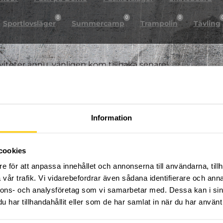
0
0
0
Sportlovsläger
Summercamp
Trampolin
Tävling
iviteter ännu, vänligen kom tillbaka senare!
Information
cookies
e för att anpassa innehållet och annonserna till användarna, tillh
vår trafik. Vi vidarebefordrar även sådana identifierare och anna
nnons- och analysföretag som vi samarbetar med. Dessa kan i sin
har tillhandahållit eller som de har samlat in när du har använt 
FÖLJ OSS PÅ SOCIALA MEDIER