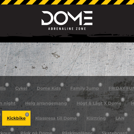
0
0
0
0
lis
Cykel
Dome Kids
Family Jump
FRIDAY FU
0
0
0
n night
Helg arrangemang
Högt & Lågt X Dome
H
0
0
0
0
Kickbike
Klassresa till Dome
Klättring
LAN
0
0
0
0
rkour
Påsk på Dome
Påsklovsläger
Skateboard