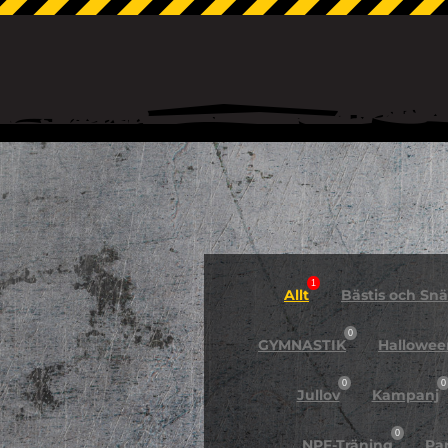
1
Allt
Bästis och Snäl
0
GYMNASTIK
Hallowee
0
0
Jullov
Kampanj
0
NPF-Träning
Pa