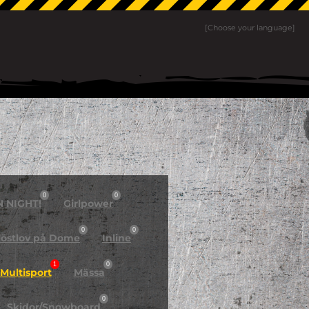
[Choose your language]
0
0
N NIGHT!
Girlpower
0
0
östlov på Dome
Inline
1
0
Multisport
Mässa
0
Skidor/Snowboard