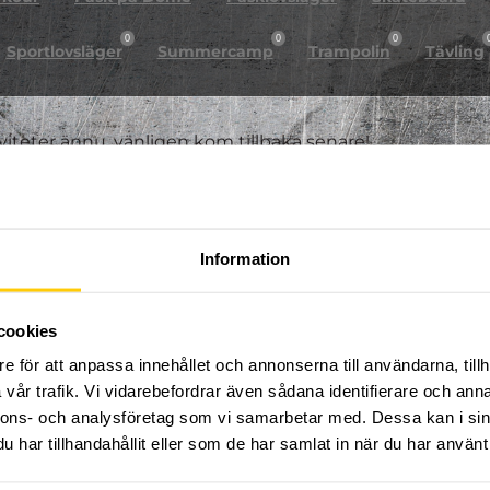
0
0
0
Sportlovsläger
Summercamp
Trampolin
Tävling
iviteter ännu, vänligen kom tillbaka senare!
Information
cookies
e för att anpassa innehållet och annonserna till användarna, tillh
vår trafik. Vi vidarebefordrar även sådana identifierare och anna
nnons- och analysföretag som vi samarbetar med. Dessa kan i sin
har tillhandahållit eller som de har samlat in när du har använt 
FÖLJ OSS PÅ SOCIALA MEDIER