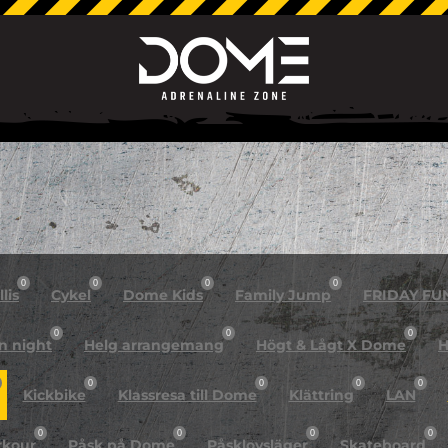
0
0
0
0
lis
Cykel
Dome Kids
Family Jump
FRIDAY FU
0
0
0
n night
Helg arrangemang
Högt & Lågt X Dome
H
0
0
0
0
Kickbike
Klassresa till Dome
Klättring
LAN
0
0
0
0
rkour
Påsk på Dome
Påsklovsläger
Skateboard