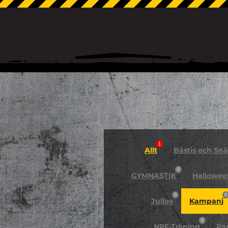
1
Allt
Bästis och Snäl
0
GYMNASTIK
Hallowee
0
0
Jullov
Kampanj
0
NPF-Träning
Pa