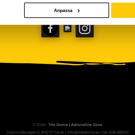
Anpassa
FACEBOOK
TIKTOK
INSTAGRAM
© 2026 -
The Dome | Adrenaline Zone
Utanvindsvägen 5, 802 57 Gävle | info@thedome.se | tel. 026-38000