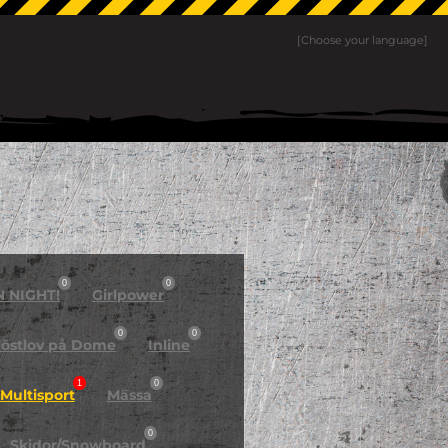
[Choose your language]
0
0
N NIGHT!
Girlpower
0
0
östlov på Dome
Inline
1
0
Multisport
Mässa
0
Skidor/Snowboard