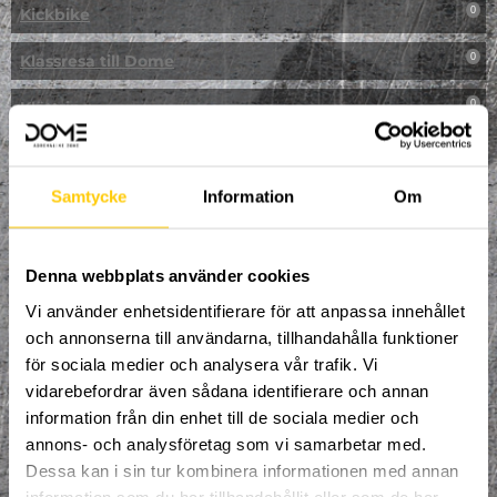
Kickbike
0
Klassresa till Dome
0
Klättring
0
LAN
0
Samtycke
Information
Om
Multisport
0
Mässa
0
Denna webbplats använder cookies
NPF-Träning
0
Vi använder enhetsidentifierare för att anpassa innehållet
och annonserna till användarna, tillhandahålla funktioner
Parkour
0
för sociala medier och analysera vår trafik. Vi
Påsk på Dome
0
vidarebefordrar även sådana identifierare och annan
information från din enhet till de sociala medier och
Påsklovsläger
0
annons- och analysföretag som vi samarbetar med.
Dessa kan i sin tur kombinera informationen med annan
Skateboard
0
information som du har tillhandahållit eller som de har