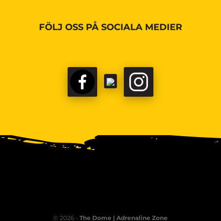
FÖLJ OSS PÅ SOCIALA MEDIER
© 2026 -
The Dome | Adrenaline Zone