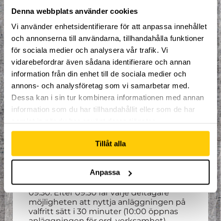
Välkommen på en ny termin i nordens
Denna webbplats använder cookies
största extremsportsarena.
Vi använder enhetsidentifierare för att anpassa innehållet
Varje söndag från och med 8/9 (vecka 36)
och annonserna till användarna, tillhandahålla funktioner
till och med 15/12 (vecka 50) genomförs 1
för sociala medier och analysera vår trafik. Vi
h organiserad träning anpassad för barn
och ungdomar med NPF-diagnoser.
vidarebefordrar även sådana identifierare och annan
Träningen genomförs med stöd av NPF-
information från din enhet till de sociala medier och
gruppen Gävle. Uppehåll vecka 44 för
annons- och analysföretag som vi samarbetar med.
höstlov.
Dessa kan i sin tur kombinera informationen med annan
Nyttja 6000 kvadratmeter av äventyr
information som du har tillhandahållit eller som de har
tillsammans med erfarna ledare. Om du
samlat in när du har använt deras tjänster.
eller ditt barn vill genomförs det alltid en
organiserad träning anpassad efter varje
Tillåt alla
individs förmåga, men för den som vill
träna på egen hand finns även den
möjligheten.
Anpassa
Träningen pågår från 08:30 till och med
09:30. Efter 09:30 får varje deltagare
möjligheten att nyttja anläggningen på
valfritt sätt i 30 minuter (10:00 öppnas
anläggningen för ord. verksamhet).