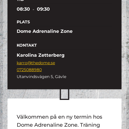
08:30
-
09:30
PLATS
Dome Adrenaline Zone
KONTAKT
Karolina Zetterberg
karro@thedome.se
0725088980
Utanvindsvägen 5, Gävle
Välkommen på en ny termin hos
Dome Adrenaline Zone. Träning