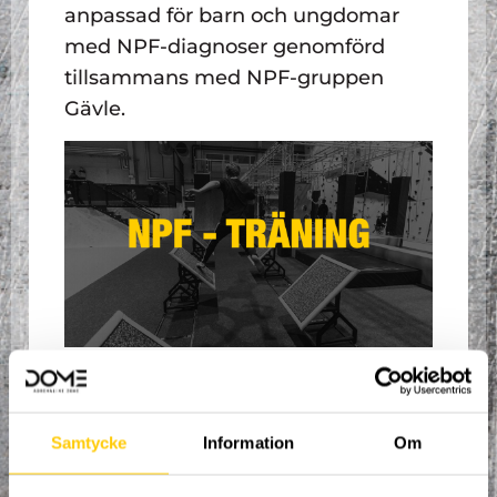
anpassad för barn och ungdomar
med NPF-diagnoser genomförd
tillsammans med NPF-gruppen
Gävle.
FÖR ATT KOMMA TILL
ANMÄLAN, VÄNLIGEN
Samtycke
Information
Om
KLICKA HÄR