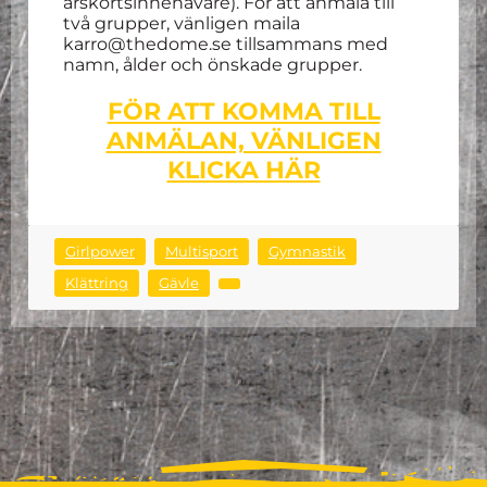
årskortsinnehavare). För att anmäla till
två grupper, vänligen maila
karro@thedome.se tillsammans med
namn, ålder och önskade grupper.
FÖR ATT KOMMA TILL
ANMÄLAN, VÄNLIGEN
KLICKA HÄR
Girlpower
Multisport
Gymnastik
Klättring
Gävle