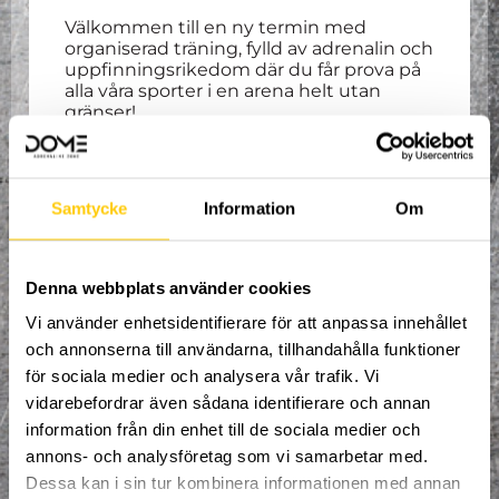
Välkommen till en ny termin med
organiserad träning, fylld av adrenalin och
uppfinningsrikedom där du får prova på
alla våra sporter i en arena helt utan
gränser!
Våra erfarna coacher tar hand om dig och
ser till att du ständigt utvecklas i den
riktning du brinner för.
Spontanitet, glädje och kamratskap är
Samtycke
Information
Om
våra nyckelord.
Alla tjejer och icke-binära mellan 10+ år är
välkomna att delta. Träning varje tisdag
Denna webbplats använder cookies
18:00-19:00. Höstterminen pågår från
2:e
Vi använder enhetsidentifierare för att anpassa innehållet
september
vecka 36 till och med 15:e
december vecka 50
. Uppehåll vecka 44
och annonserna till användarna, tillhandahålla funktioner
för höstlov. Gemensam avslutning för
för sociala medier och analysera vår trafik. Vi
samtliga grupper torsdagen 19:e
vidarebefordrar även sådana identifierare och annan
december.
information från din enhet till de sociala medier och
OBS. Åldern i Dome Academys grupper
annons- och analysföretag som vi samarbetar med.
fungerar som riktlinje. Inte något man
Dessa kan i sin tur kombinera informationen med annan
måste följa till punkt och pricka.