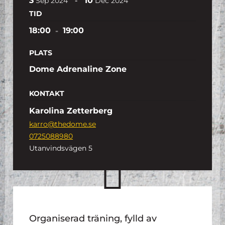
3
10
-
Sep
2024
Dec
2024
TID
18:00
-
19:00
PLATS
Dome Adrenaline Zone
KONTAKT
Karolina Zetterberg
karro@thedome.se
0725088980
Utanvindsvägen 5
Organiserad träning, fylld av