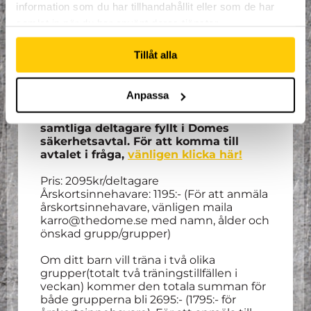
information som du har tillhandahållit eller som de har
För alla som går på träningarna så ingår
samlat in när du har använt deras tjänster.
ett par trampolinstrumpor såväl som en
timmes entré varje vecka som
Tillåt alla
deltagaren ska/kan nyttja direkt efter
träningen. Denna entré går inte att
justera till andra dagar eller tider.
Anpassa
OBS. Innan första träningstillfället ska
samtliga deltagare fyllt i Domes
säkerhetsavtal. För att komma till
avtalet i fråga,
vänligen klicka här!
Pris: 2095kr/deltagare
Årskortsinnehavare: 1195:- (För att anmäla
årskortsinnehavare, vänligen maila
karro@thedome.se med namn, ålder och
önskad grupp/grupper)
Om ditt barn vill träna i två olika
grupper(totalt två träningstillfällen i
veckan) kommer den totala summan för
både grupperna bli 2695:- (1795:- för