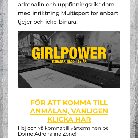
adrenalin och uppfinningsrikedom
med inriktning Multisport för enbart
tjejer och icke-binära.
FÖR ATT KOMMA TILL
ANMÄLAN, VÄNLIGEN
KLICKA HÄR
Hej och välkomna till vårterminen på
Dome Adrenaline Zone!