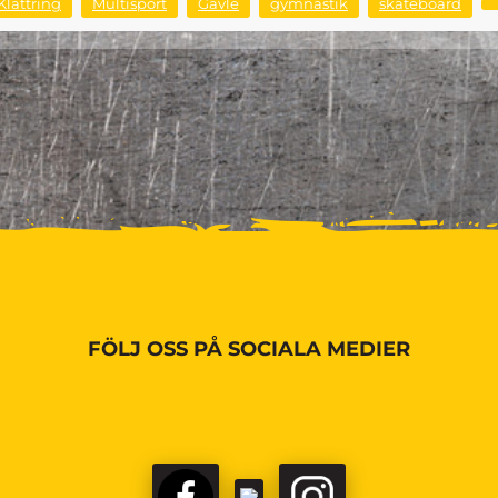
Klättring
Multisport
Gävle
gymnastik
skateboard
FÖLJ OSS PÅ SOCIALA MEDIER
FACEBOOK
TIKTOK
INSTAGRAM