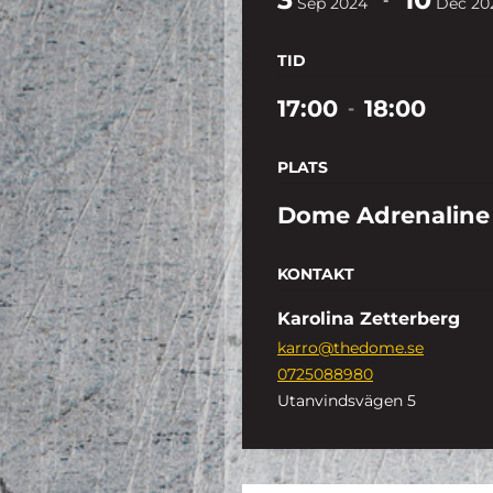
Sep
2024
Dec
20
TID
17:00
18:00
-
PLATS
Dome Adrenaline
KONTAKT
Karolina Zetterberg
karro@thedome.se
0725088980
Utanvindsvägen 5