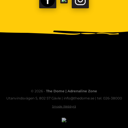
© 2026 -
The Dome | Adrenaline Zone
Utanvindsvägen 5, 802 57 Gävle | info@thedome.se | tel. 026-38000
Smode Webbyrå