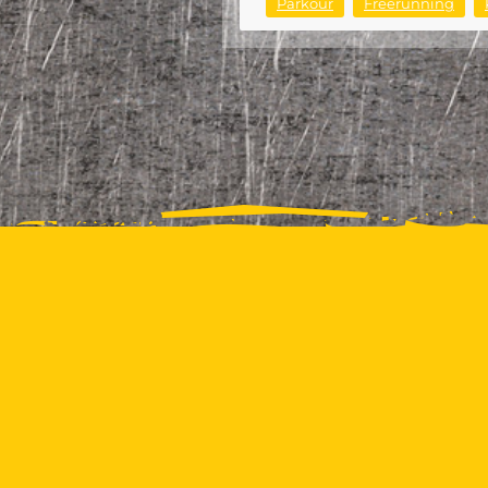
Parkour
Freerunning