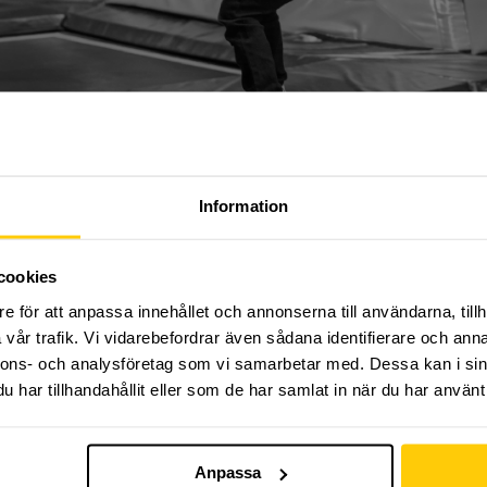
Information
 KOMMA TILL ANMÄLAN, VÄNLIGEN KL
östterminen på Dome Adrenaline Zone!
cookies
rmin med organiserad träning, fylld av adrenalin och u
e för att anpassa innehållet och annonserna till användarna, tillh
iktning där ditt barn får lära sig dem grundläggande mo
parkour, trampolin och ett flertal åksporter! Du som vå
vår trafik. Vi vidarebefordrar även sådana identifierare och anna
la träningen samt vara behjälplig vid behov.
nnons- och analysföretag som vi samarbetar med. Dessa kan i sin
kamratskap är våra nyckelord!
har tillhandahållit eller som de har samlat in när du har använt 
älkomna att delta. Träning varje
tis
dag 17:00-18:00
. Höstt
ll och med 15:e december vecka 50
. Uppehåll vecka 44
 grupper torsdagen 19:e december.
Anpassa