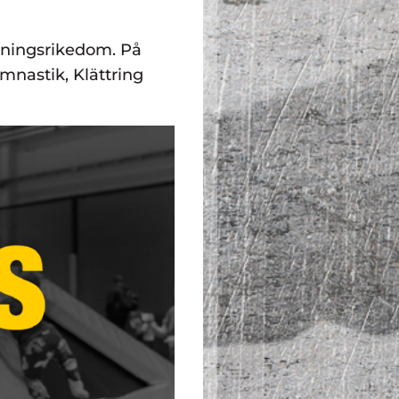
inningsrikedom. På
nastik, Klättring