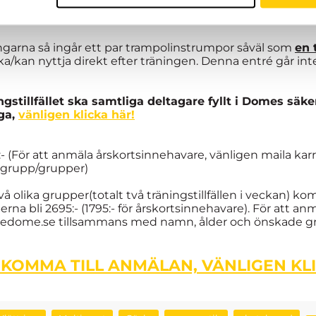
emys grupper fungerar som riktlinje. Inte något man mås
ingarna så ingår ett par trampolinstrumpor såväl som
en 
/kan nyttja direkt efter träningen. Denna entré går inte a
ngstillfället ska samtliga deltagare fyllt i Domes säke
åga,
vänligen klicka här!
5:- (För att anmäla årskortsinnehavare, vänligen maila
 grupp/grupper)
 två olika grupper(totalt två träningstillfällen i veckan) 
 bli 2695:- (1795:- för årskortsinnehavare). För att anmä
hedome.se tillsammans med namn, ålder och önskade g
 KOMMA TILL ANMÄLAN, VÄNLIGEN KL