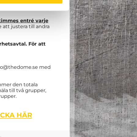
te följa till punkt och
timmes entré varje
tt justera till andra
rhetsavtal. För att
 karro@thedome.se med
kommer den totala
la till två grupper,
rupper.
ICKA HÄR