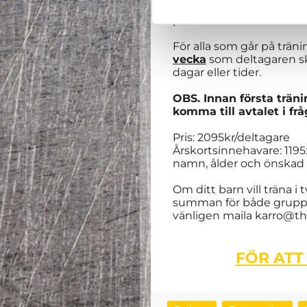
OBS. Åldern i Dome Acad
pricka.
För alla som går på trän
vecka
som deltagaren ska
dagar eller tider.
OBS. Innan första träni
komma till avtalet i fr
Pris: 2095kr/deltagare
Årskortsinnehavare: 119
namn, ålder och önskad
Om ditt barn vill träna i
summan för både grupperna
vänligen maila karro@t
FÖR ATT