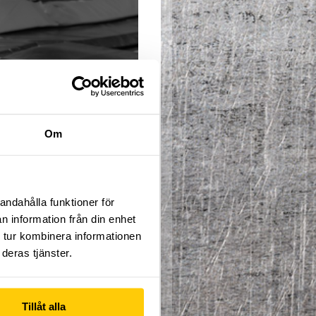
Om
ICKA HÄR
ppfinningsrikedom. Denna
andahålla funktioner för
toriska övningarna inom
rdnadshavare bes befinna
n information från din enhet
 tur kombinera informationen
deras tjänster.
erminen pågår från
2:e
 för höstlov. Gemensam
Tillåt alla