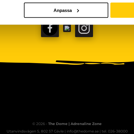
Anpassa
FACEBOOK
TIKTOK
INSTAGRAM
© 2026 -
The Dome | Adrenaline Zone
Utanvindsvägen 5, 802 57 Gävle | info@thedome.se | tel. 026-38000