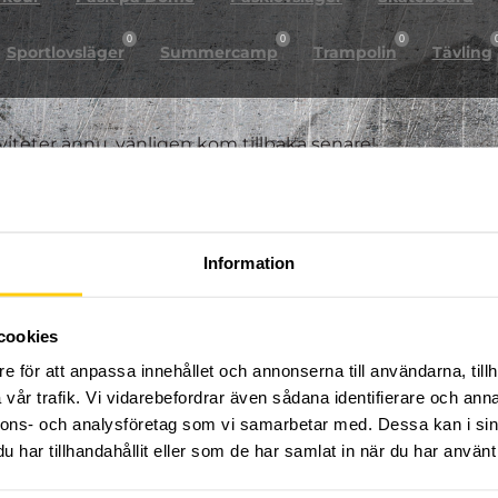
0
0
0
Sportlovsläger
Summercamp
Trampolin
Tävling
iviteter ännu, vänligen kom tillbaka senare!
Information
cookies
e för att anpassa innehållet och annonserna till användarna, tillh
vår trafik. Vi vidarebefordrar även sådana identifierare och anna
nnons- och analysföretag som vi samarbetar med. Dessa kan i sin
har tillhandahållit eller som de har samlat in när du har använt 
FÖLJ OSS PÅ SOCIALA MEDIER