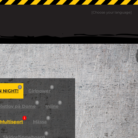
[Choose your language]
0
0
N NIGHT!
Girlpower
0
0
östlov på Dome
Inline
1
0
Multisport
Mässa
0
Skidor/Snowboard