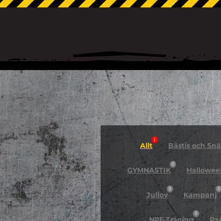
1
Allt
Bästis och Snäl
0
GYMNASTIK
Hallowee
0
0
Jullov
Kampanj
0
NPF-Träning
Pa