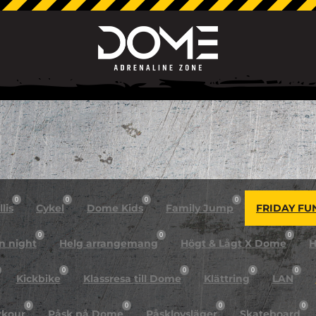
0
0
0
0
lis
Cykel
Dome Kids
Family Jump
FRIDAY FU
0
0
0
n night
Helg arrangemang
Högt & Lågt X Dome
H
0
0
0
0
Kickbike
Klassresa till Dome
Klättring
LAN
0
0
0
0
rkour
Påsk på Dome
Påsklovsläger
Skateboard