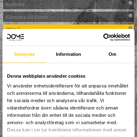
Kickbike
0
Klassresa till Dome
0
Klättring
0
LAN
0
Samtycke
Information
Om
Multisport
1
Mässa
0
Denna webbplats använder cookies
NPF-Träning
0
Vi använder enhetsidentifierare för att anpassa innehållet
och annonserna till användarna, tillhandahålla funktioner
Parkour
0
för sociala medier och analysera vår trafik. Vi
Påsk på Dome
0
vidarebefordrar även sådana identifierare och annan
information från din enhet till de sociala medier och
Påsklovsläger
0
annons- och analysföretag som vi samarbetar med.
Dessa kan i sin tur kombinera informationen med annan
Skateboard
0
information som du har tillhandahållit eller som de har