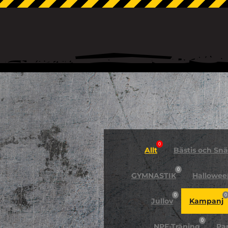
0
Allt
Bästis och Snäl
0
GYMNASTIK
Hallowee
0
0
Jullov
Kampanj
0
NPF-Träning
Pa