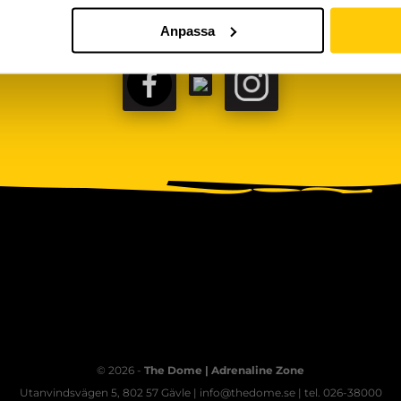
Anpassa
FACEBOOK
TIKTOK
INSTAGRAM
© 2026 -
The Dome | Adrenaline Zone
Utanvindsvägen 5, 802 57 Gävle | info@thedome.se | tel. 026-38000