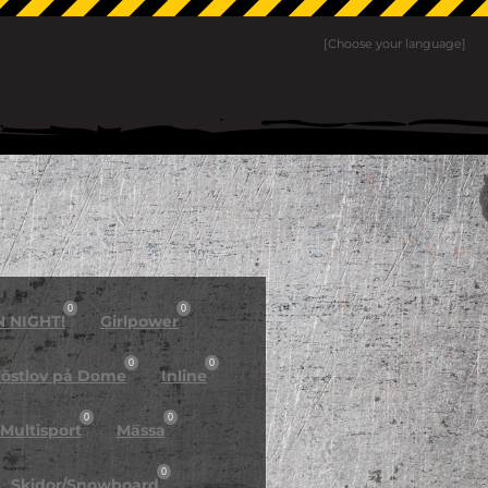
[Choose your language]
0
0
N NIGHT!
Girlpower
0
0
östlov på Dome
Inline
0
0
Multisport
Mässa
0
Skidor/Snowboard