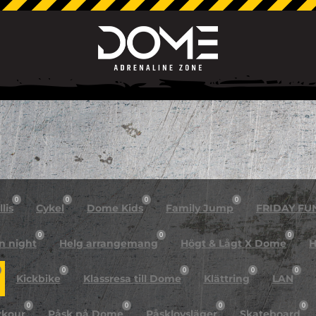
0
0
0
0
lis
Cykel
Dome Kids
Family Jump
FRIDAY FU
0
0
0
n night
Helg arrangemang
Högt & Lågt X Dome
H
0
0
0
0
Kickbike
Klassresa till Dome
Klättring
LAN
0
0
0
0
rkour
Påsk på Dome
Påsklovsläger
Skateboard