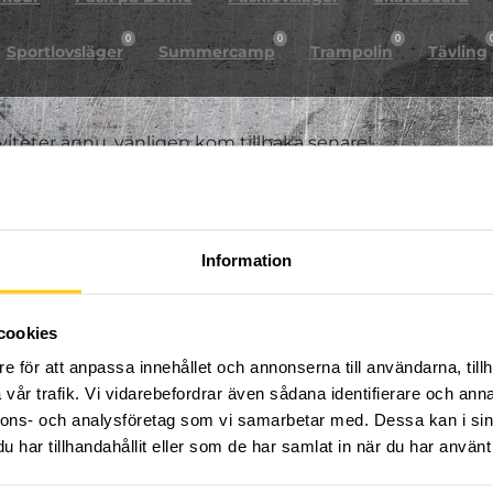
0
0
0
Sportlovsläger
Summercamp
Trampolin
Tävling
iviteter ännu, vänligen kom tillbaka senare!
Information
cookies
e för att anpassa innehållet och annonserna till användarna, tillh
vår trafik. Vi vidarebefordrar även sådana identifierare och anna
nnons- och analysföretag som vi samarbetar med. Dessa kan i sin
har tillhandahållit eller som de har samlat in när du har använt 
FÖLJ OSS PÅ SOCIALA MEDIER