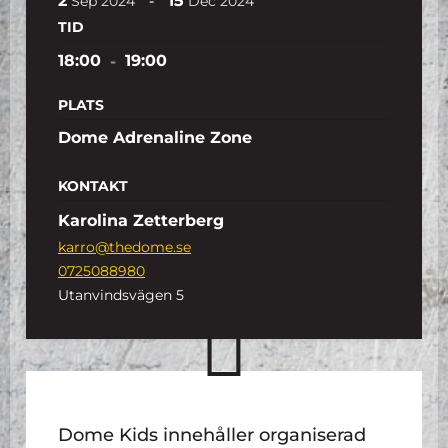
2
15
-
Sep
2024
Dec
2024
TID
18:00
-
19:00
PLATS
Dome Adrenaline Zone
KONTAKT
Karolina Zetterberg
karro@thedome.se
0725088980
Utanvindsvägen 5
Dome Kids innehåller organiserad