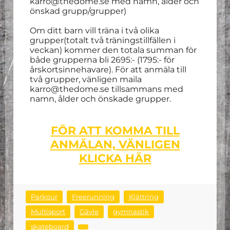
karro@thedome.se med namn, ålder och
önskad grupp/grupper)
Om ditt barn vill träna i två olika
grupper(totalt två träningstillfällen i
veckan) kommer den totala summan för
både grupperna bli 2695:- (1795:- för
årskortsinnehavare). För att anmäla till
två grupper, vänligen maila
karro@thedome.se tillsammans med
namn, ålder och önskade grupper.
FÖR ATT KOMMA TILL
ANMÄLAN, VÄNLIGEN
KLICKA HÄR
Parkour
Freerunning
Klättring
Multisport
Gävle
gymnastik
skateboard