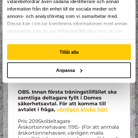
vidarebefordrar även sådana identifierare och annan
för höstlov. Gemensam avslutning för
information från din enhet till de sociala medier och
samtliga grupper torsdagen 19:e
december.
annons- och analysföretag som vi samarbetar med.
Dessa kan i sin tur kombinera informationen med annan
OBS. Åldern i Dome Academys grupper
information som du har tillhandahållit eller som de har
fungerar som riktlinje. Inte något man
samlat in när du har använt deras tjänster.
måste följa till punkt och pricka.
För alla som går på träningarna så ingår
Tillåt alla
ett par trampolinstrumpor såväl som
en
timmes entré varje vecka
som
deltagaren ska/kan nyttja direkt efter
Anpassa
träningen. Denna entré går inte att
justera till andra dagar eller tider.
OBS. Innan första träningstillfället ska
samtliga deltagare fyllt i Domes
säkerhetsavtal. För att komma till
avtalet i fråga,
vänligen klicka här!
Pris: 2095kr/deltagare
Årskortsinnehavare: 1195:- (För att anmäla
årskortsinnehavare, vänligen maila