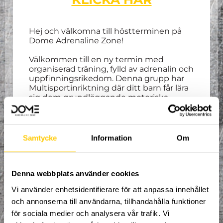
Hej och välkomna till höstterminen på
Dome Adrenaline Zone!
Välkommen till en ny termin med
organiserad träning, fylld av adrenalin och
uppfinningsrikedom. Denna grupp har
Multisportinriktning där ditt barn får lära
sig dem grundläggande motoriska
övningarna inom bland annat gymnastik,
parkour, trampolin och ett flertal
åksporter! Du som vårdnadshavare bes
befinna dig i vårat café under hela
Samtycke
Information
Om
träningen samt vara behjälplig vid behov.
Spontanitet, glädje och kamratskap är
våra nyckelord!
Denna webbplats använder cookies
Alla mellan 5 – 7 år är välkomna att delta.
Vi använder enhetsidentifierare för att anpassa innehållet
Träning varje
måndag 18:00-19:00
.
och annonserna till användarna, tillhandahålla funktioner
Höstterminen pågår från
2:e
september
vecka 36 till och med 15:e
för sociala medier och analysera vår trafik. Vi
december vecka 50
. Uppehåll vecka 44