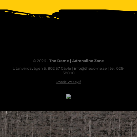
© 2026 -
The Dome | Adrenaline Zone
Utanvindsvägen 5, 802 57 Gävle | info@thedome.se | tel. 026-
38000
Smode Webbyrå