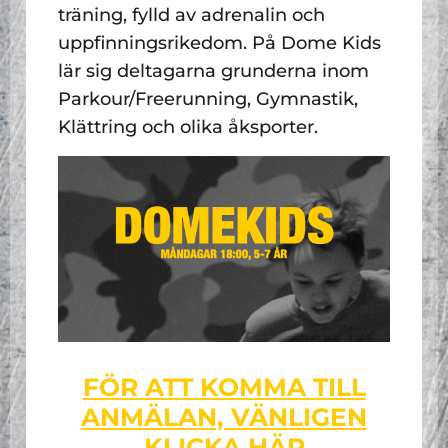
träning, fylld av adrenalin och
uppfinningsrikedom. På Dome Kids
lär sig deltagarna grunderna inom
Parkour/Freerunning, Gymnastik,
Klättring och olika åksporter.
FÖR ATT KOMMA TILL
ANMÄLAN, VÄNLIGEN
KLICKA HÄR