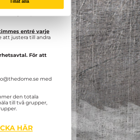
Tillåt alla
te följa till punkt och
timmes entré varje
tt justera till andra
rhetsavtal. För att
 karro@thedome.se med
kommer den totala
la till två grupper,
rupper.
ICKA HÄR