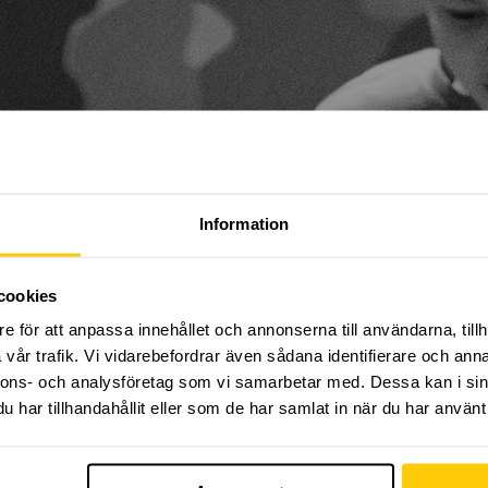
OMMA TILL ANMÄLAN, VÄNLIGEN 
Information
östterminen på Dome Adrenaline Zone!
cookies
rmin med organiserad träning, fylld av adrenalin och u
e för att anpassa innehållet och annonserna till användarna, tillh
iktning där ditt barn får lära sig dem grundläggande mo
vår trafik. Vi vidarebefordrar även sådana identifierare och anna
parkour, trampolin och ett flertal åksporter! Du som vå
nnons- och analysföretag som vi samarbetar med. Dessa kan i sin
la träningen samt vara behjälplig vid behov.
har tillhandahållit eller som de har samlat in när du har använt 
kamratskap är våra nyckelord!
älkomna att delta. Träning varje
måndag 18:00-19:00
. Hös
ll och med 15:e december vecka 50
. Uppehåll vecka 44