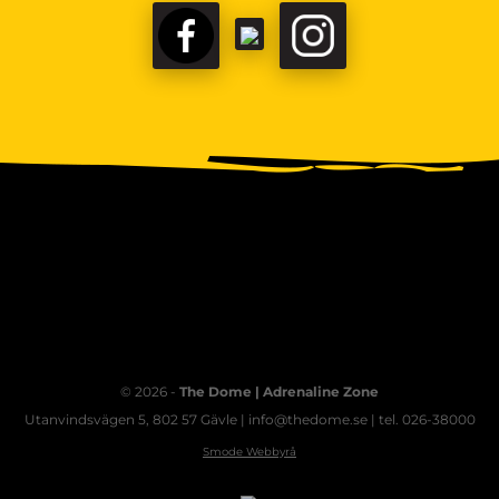
FACEBOOK
TIKTOK
INSTAGRAM
© 2026 -
The Dome | Adrenaline Zone
Utanvindsvägen 5, 802 57 Gävle | info@thedome.se | tel. 026-38000
Smode Webbyrå