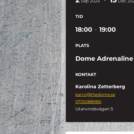
Sep
2024
Dec
20
TID
18:00
19:00
-
PLATS
Dome Adrenaline
KONTAKT
Karolina Zetterberg
karro@thedome.se
0725088980
Utanvindsvägen 5