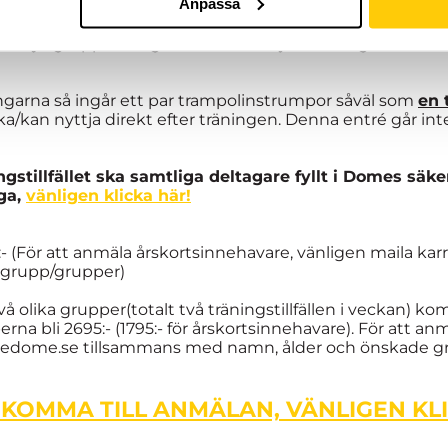
Anpassa
 grupper torsdagen 19:e december.
emys grupper fungerar som riktlinje. Inte något man mås
ingarna så ingår ett par trampolinstrumpor såväl som
en 
/kan nyttja direkt efter träningen. Denna entré går inte a
ngstillfället ska samtliga deltagare fyllt i Domes säke
åga,
vänligen klicka här!
5:- (För att anmäla årskortsinnehavare, vänligen maila
 grupp/grupper)
 två olika grupper(totalt två träningstillfällen i veckan) 
 bli 2695:- (1795:- för årskortsinnehavare). För att anmä
hedome.se tillsammans med namn, ålder och önskade g
 KOMMA TILL ANMÄLAN, VÄNLIGEN KL