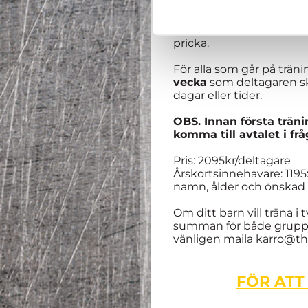
avslutning för samtliga
OBS. Åldern i Dome Acad
pricka.
För alla som går på trän
vecka
som deltagaren ska
dagar eller tider.
OBS. Innan första träni
komma till avtalet i fr
Pris: 2095kr/deltagare
Årskortsinnehavare: 119
namn, ålder och önskad
Om ditt barn vill träna i
summan för både grupperna
vänligen maila karro@t
FÖR ATT