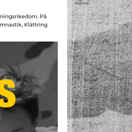
inningsrikedom. På
nastik, Klättring