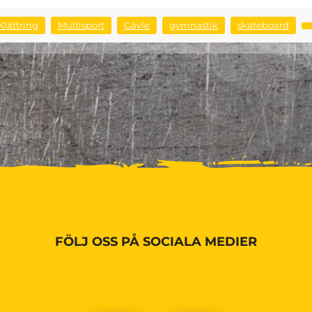
Klättring
Multisport
Gävle
gymnastik
skateboard
FÖLJ OSS PÅ SOCIALA MEDIER