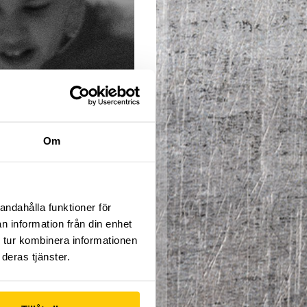
KLICKA HÄR
Om
ppfinningsrikedom. Denna
andahålla funktioner för
toriska övningarna inom
n information från din enhet
rdnadshavare bes befinna
 tur kombinera informationen
deras tjänster.
tterminen pågår från
2:e
 för höstlov. Gemensam