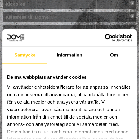
Kickbike
0
Klassresa till Dome
0
Klättring
0
LAN
0
Samtycke
Information
Om
Multisport
0
Mässa
0
Denna webbplats använder cookies
NPF-Träning
0
Vi använder enhetsidentifierare för att anpassa innehållet
och annonserna till användarna, tillhandahålla funktioner
Parkour
0
för sociala medier och analysera vår trafik. Vi
Påsk på Dome
0
vidarebefordrar även sådana identifierare och annan
information från din enhet till de sociala medier och
Påsklovsläger
0
annons- och analysföretag som vi samarbetar med.
Dessa kan i sin tur kombinera informationen med annan
Skateboard
0
information som du har tillhandahållit eller som de har