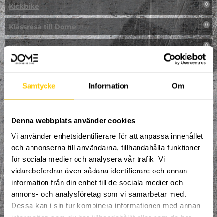
Kickbike
0
Klassresa till Dome
0
Klättring
0
LAN
0
Samtycke
Information
Om
Multisport
0
Mässa
0
Denna webbplats använder cookies
NPF-Träning
0
Vi använder enhetsidentifierare för att anpassa innehållet
och annonserna till användarna, tillhandahålla funktioner
Parkour
0
för sociala medier och analysera vår trafik. Vi
Påsk på Dome
0
vidarebefordrar även sådana identifierare och annan
information från din enhet till de sociala medier och
Påsklovsläger
0
annons- och analysföretag som vi samarbetar med.
Dessa kan i sin tur kombinera informationen med annan
Skateboard
0
information som du har tillhandahållit eller som de har