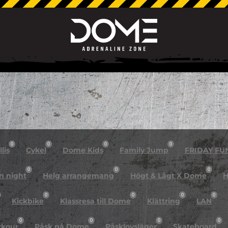
0
0
0
0
lis
Cykel
Dome Kids
Family Jump
FRIDAY FU
0
0
0
n night
Helg arrangemang
Högt & Lågt X Dome
H
0
0
0
0
Kickbike
Klassresa till Dome
Klättring
LAN
0
0
0
0
rkour
Påsk på Dome
Påsklovsläger
Skateboard