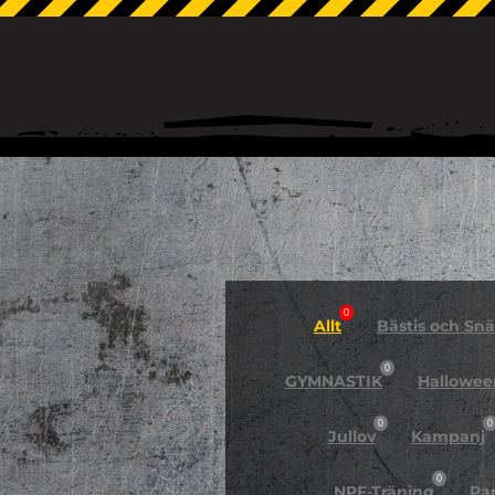
0
Allt
Bästis och Snäl
0
GYMNASTIK
Hallowee
0
0
Jullov
Kampanj
0
NPF-Träning
Pa