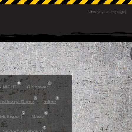
[Choose your language]
0
0
N NIGHT!
Girlpower
0
0
östlov på Dome
Inline
0
0
Multisport
Mässa
0
Skidor/Snowboard