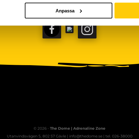
Anpassa
FACEBOOK
TIKTOK
INSTAGRAM
© 2026 -
The Dome | Adrenaline Zone
Utanvindsvägen 5, 802 57 Gävle | info@thedome.se | tel. 026-38000