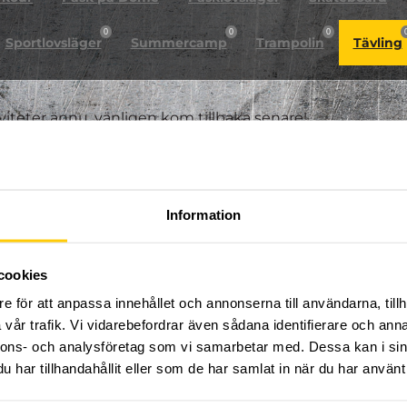
0
0
0
Sportlovsläger
Summercamp
Trampolin
Tävling
iviteter ännu, vänligen kom tillbaka senare!
Information
cookies
e för att anpassa innehållet och annonserna till användarna, tillh
vår trafik. Vi vidarebefordrar även sådana identifierare och anna
nnons- och analysföretag som vi samarbetar med. Dessa kan i sin
har tillhandahållit eller som de har samlat in när du har använt 
FÖLJ OSS PÅ SOCIALA MEDIER