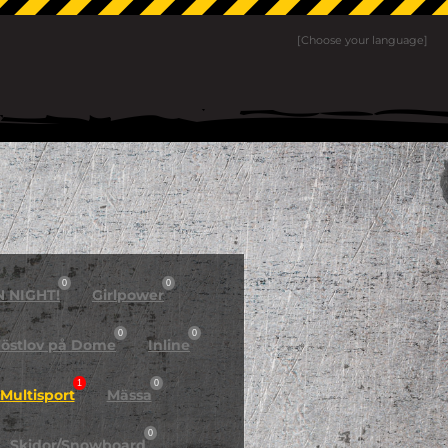
[Choose your language]
0
0
N NIGHT!
Girlpower
0
0
östlov på Dome
Inline
1
0
Multisport
Mässa
0
Skidor/Snowboard