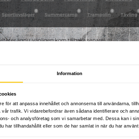
0
0
0
Sportlovsläger
Summercamp
Trampolin
Tävling
iviteter ännu, vänligen kom tillbaka senare!
Information
cookies
e för att anpassa innehållet och annonserna till användarna, tillh
vår trafik. Vi vidarebefordrar även sådana identifierare och anna
nnons- och analysföretag som vi samarbetar med. Dessa kan i sin
har tillhandahållit eller som de har samlat in när du har använt 
FÖLJ OSS PÅ SOCIALA MEDIER