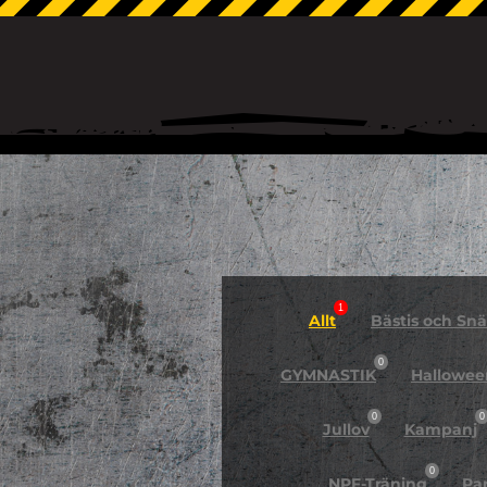
1
Allt
Bästis och Snäl
0
GYMNASTIK
Hallowee
0
0
Jullov
Kampanj
0
NPF-Träning
Pa