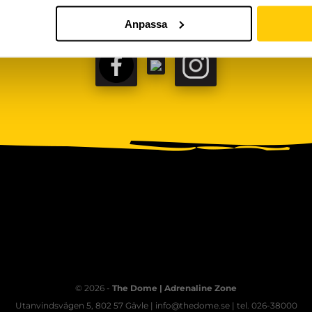
Anpassa
FACEBOOK
TIKTOK
INSTAGRAM
© 2026 -
The Dome | Adrenaline Zone
Utanvindsvägen 5, 802 57 Gävle | info@thedome.se | tel. 026-38000