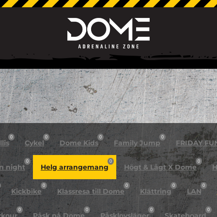
0
0
0
0
lis
Cykel
Dome Kids
Family Jump
FRIDAY FU
0
0
0
n night
Helg arrangemang
Högt & Lågt X Dome
H
0
0
0
0
Kickbike
Klassresa till Dome
Klättring
LAN
0
0
0
0
rkour
Påsk på Dome
Påsklovsläger
Skateboard