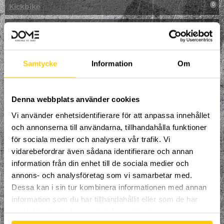
Kickbike
0
Klassresa till Dome
0
Klättring
0
Samtycke
Information
Om
LAN
0
Multisport
0
Denna webbplats använder cookies
Mässa
0
Vi använder enhetsidentifierare för att anpassa innehållet
och annonserna till användarna, tillhandahålla funktioner
NPF-Träning
0
för sociala medier och analysera vår trafik. Vi
vidarebefordrar även sådana identifierare och annan
Parkour
0
information från din enhet till de sociala medier och
Påsk på Dome
0
annons- och analysföretag som vi samarbetar med.
Dessa kan i sin tur kombinera informationen med annan
Påsklovsläger
0
information som du har tillhandahållit eller som de har
samlat in när du har använt deras tjänster.
Skateboard
0