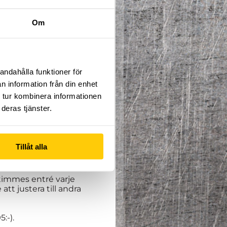
Om
andahålla funktioner för
pfinningsrikedom där du
n information från din enhet
iktning du brinner för.
 tur kombinera informationen
deras tjänster.
erminen pågår från 6:e
Tillåt alla
te följa till punkt och
 timmes entré varje
tt justera till andra
:-).