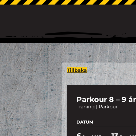
Tillbaka
Parkour 8 – 9 år
Träning | Parkour
DATUM
6
13
-