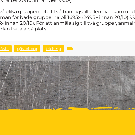
r efter 20/10, innan det 995:-).
 två olika grupper(totalt två träningstillfällen i veckan) 
 för både grupperna bli 1695:- (2495:- innan 20/10) 995
- innan 20/10). För att anmäla sig till två grupper, anmäl t
edan betala på plats.
gävle
gävleborg
tricking