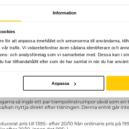
Information
östterminen på Dome Adrenaline Zone!
cookies
e för att anpassa innehållet och annonserna till användarna, tillh
rmin med organiserad träning, fylld av adrenalin och up
unning och tricking i nordens största extremsportsarena!
vår trafik. Vi vidarebefordrar även sådana identifierare och anna
hand om dig och ser till att du ständigt utvecklas i den r
nnons- och analysföretag som vi samarbetar med. Dessa kan i sin
kamratskap är våra nyckelord!
har tillhandahållit eller som de har samlat in när du har använt 
älkomna att delta. Träning varje onsdag 17:00-18:00. Höstt
13:e december. Uppehåll vecka 44 för höstlov.
Anpassa
emys grupper fungerar som riktlinje. Inte något man mås
ingarna så ingår ett par trampolinstrumpor såväl som en
kan nyttja direkt efter träningen. Denna entré går inte a
ucerat pris till 1395:- efter 20/10 från ordinarie pris på 1995