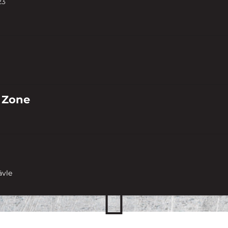
23
 Zone
ävle