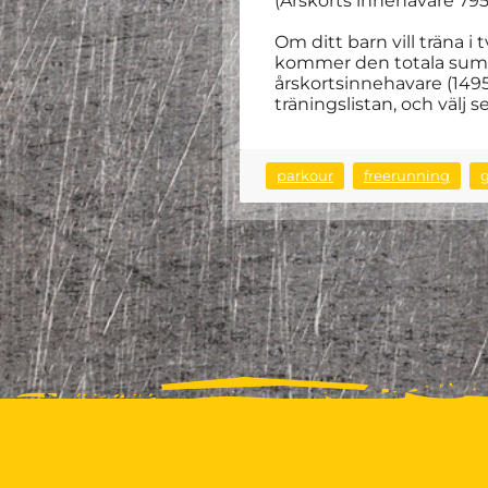
(Årskorts innehavare 795k
Om ditt barn vill träna i
kommer den totala summan
årskortsinnehavare (1495:
träningslistan, och välj s
parkour
freerunning