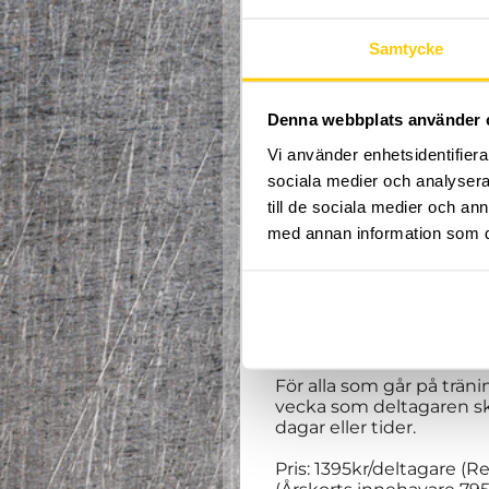
Samtycke
Hej och välkomna till h
Denna webbplats använder 
Vi använder enhetsidentifierar
Välkommen till en ny te
får träna parkour, freer
sociala medier och analysera 
Våra erfarna coacher tar 
till de sociala medier och a
Spontanitet, glädje och 
med annan information som du 
Alla mellan 8 - 9 år är v
september till och med 
OBS. Åldern i Dome Acad
pricka.
För alla som går på trän
vecka som deltagaren ska/
dagar eller tider.
Pris: 1395kr/deltagare (Red