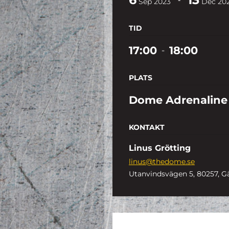
Sep
2023
Dec
20
TID
17:00
18:00
-
PLATS
Dome Adrenaline
KONTAKT
Linus Grötting
linus@thedome.se
Utanvindsvägen 5, 80257, G