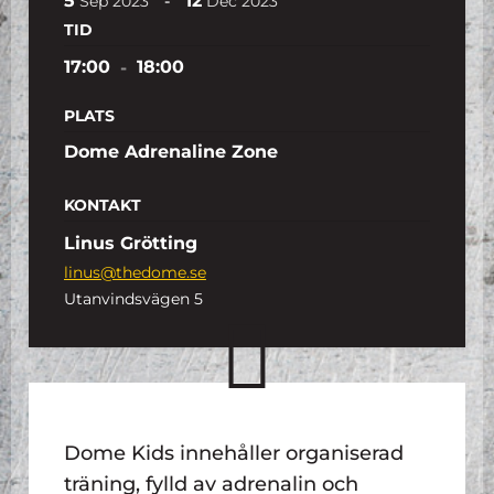
5
12
-
Sep
2023
Dec
2023
TID
17:00
-
18:00
PLATS
Dome Adrenaline Zone
KONTAKT
Linus Grötting
linus@thedome.se
Utanvindsvägen 5
Dome Kids innehåller organiserad
träning, fylld av adrenalin och