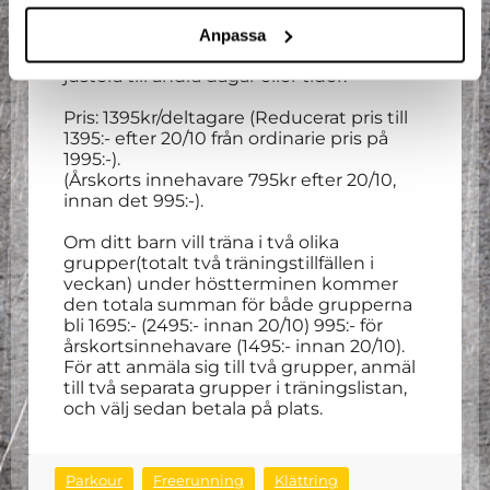
timmes entré varje vecka
som
deltagaren ska/kan nyttja direkt efter
Anpassa
träningen. Denna entré går inte att
justera till andra dagar eller tider.
Pris: 1395kr/deltagare (Reducerat pris till
1395:- efter 20/10 från ordinarie pris på
1995:-).
(Årskorts innehavare 795kr efter 20/10,
innan det 995:-).
Om ditt barn vill träna i två olika
grupper(totalt två träningstillfällen i
veckan) under höstterminen kommer
den totala summan för både grupperna
bli 1695:- (2495:- innan 20/10) 995:- för
årskortsinnehavare (1495:- innan 20/10).
För att anmäla sig till två grupper, anmäl
till två separata grupper i träningslistan,
och välj sedan betala på plats.
Parkour
Freerunning
Klättring