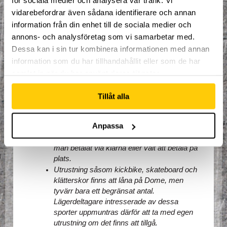
för sociala medier och analysera vår trafik. Vi
Mellanmål måndag - fredag.
vidarebefordrar även sådana identifierare och annan
Hyra av redskap.
information från din enhet till de sociala medier och
Fri tillgång till hela Dome Adrenaline Zone
annons- och analysföretag som vi samarbetar med.
Goodiebag till värde av 500kr!
Dessa kan i sin tur kombinera informationen med annan
Saker att ta med sig:
information som du har tillhandahållit eller som de har
samlat in när du har använt deras tjänster.
Inneskor
Mobiltelefon
Tillåt alla
Viktig information:
Anpassa
Alla deltagare måste checka in i samband 
med första träningstillfället, oberoende om 
man betalat via klarna eller valt att betala på 
plats.
Utrustning såsom kickbike, skateboard och 
klätterskor finns att låna på Dome, men 
tyvärr bara ett begränsat antal. 
Lägerdeltagare intresserade av dessa 
sporter uppmuntras därför att ta med egen 
utrustning om det finns att tillgå. 