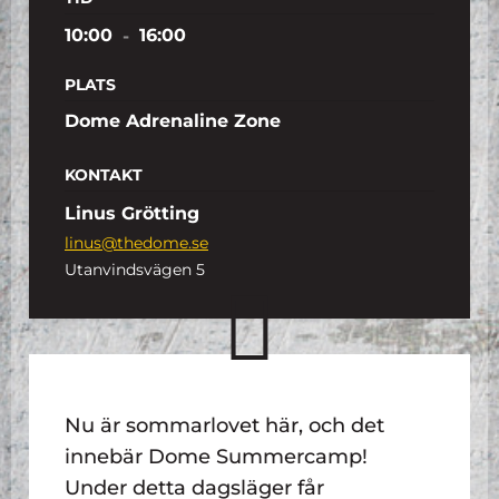
10:00
-
16:00
PLATS
Dome Adrenaline Zone
KONTAKT
Linus Grötting
linus@thedome.se
Utanvindsvägen 5
Nu är sommarlovet här, och det
innebär Dome Summercamp!
Under detta dagsläger får