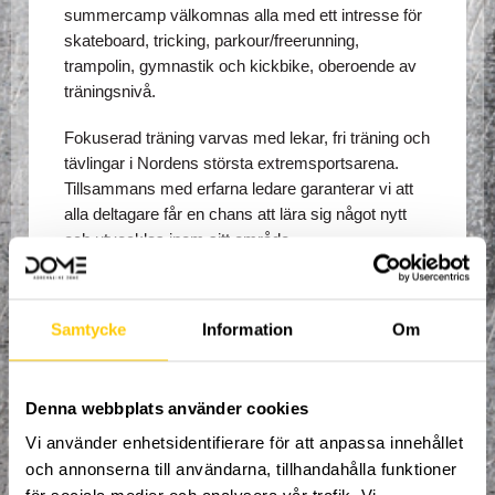
summercamp välkomnas alla med ett intresse för 
skateboard, tricking, parkour/freerunning, 
trampolin, gymnastik och kickbike, oberoende av 
träningsnivå. 
Fokuserad träning varvas med lekar, fri träning och 
tävlingar i Nordens största extremsportsarena. 
Tillsammans med erfarna ledare garanterar vi att 
alla deltagare får en chans att lära sig något nytt 
och utvecklas inom sitt område. 
Lägret pågår från måndag 24/7 till och med fredag 
28/7, 10:00 varje morgon till och med 16:00 varje 
Samtycke
Information
Om
eftermiddag. Deltagare som vill får nyttja 
anläggningen varje eftermiddag till och med 
stängning, men den organiserade träningen tar slut 
Denna webbplats använder cookies
16:00. I anmälningsavgiften så ingår: 
Vi använder enhetsidentifierare för att anpassa innehållet
Trampolinstrumpor.
och annonserna till användarna, tillhandahålla funktioner
Lunch måndag - fredag.