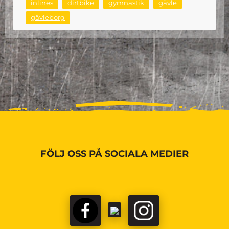
inlines
dirtbike
gymnastik
gävle
gävleborg
FÖLJ OSS PÅ SOCIALA MEDIER