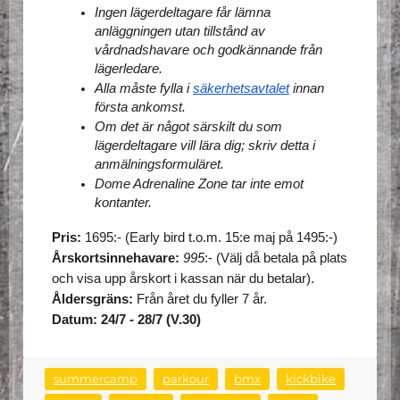
Ingen lägerdeltagare får lämna 
anläggningen utan tillstånd av 
vårdnadshavare och godkännande från 
lägerledare.
Alla måste fylla i 
säkerhetsavtalet
 innan 
första ankomst.
Om det är något särskilt du som 
lägerdeltagare vill lära dig; skriv detta i 
anmälningsformuläret.
Dome Adrenaline Zone tar inte emot 
kontanter. 
Pris:
 1695:- (Early bird t.o.m. 15:e maj på 1495:-)
Årskortsinnehavare: 
995
:- (Välj då betala på plats 
och visa upp årskort i kassan när du betalar).
Åldersgräns:
 Från året du fyller 7 år.
Datum: 24/7 - 28/7 (V.30)
summercamp
parkour
bmx
kickbike