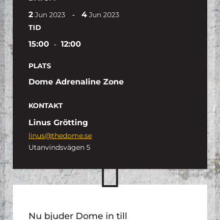
2
4
-
Jun
2023
Jun
2023
TID
15:00
-
12:00
PLATS
Dome Adrenaline Zone
KONTAKT
Linus Grötting
linus@thedome.se
Utanvindsvägen 5
Nu bjuder Dome in till