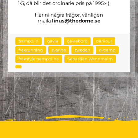
1/5, då blir det ordinarie pris på 1995:- )
Har ni några frågor, vänligen
maila
linus@thedome.se
trampolin
gävle
gävleborg
parkour
freerunning
sverige
sweden
g-tramp
freestyle trampoline
Sebastian Wennmalm