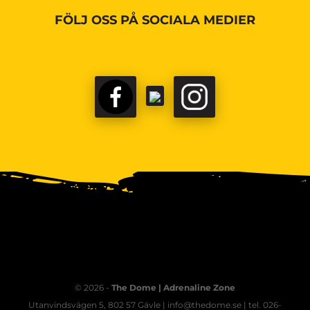
FÖLJ OSS PÅ SOCIALA MEDIER
© 2026 -
The Dome | Adrenaline Zone
Utanvindsvägen 5, 802 57 Gävle | info@thedome.se | tel. 026-