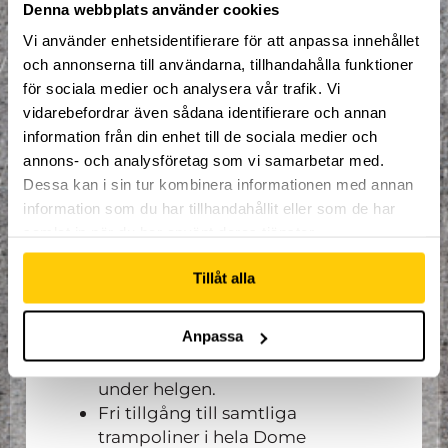
Denna webbplats använder cookies
utcheckning sker på söndagen 12:00.
Vi använder enhetsidentifierare för att anpassa innehållet
Att ta med:
och annonserna till användarna, tillhandahålla funktioner
för sociala medier och analysera vår trafik. Vi
Sängkläder och handduk.
vidarebefordrar även sådana identifierare och annan
information från din enhet till de sociala medier och
annons- och analysföretag som vi samarbetar med.
Vad som ingår:
Dessa kan i sin tur kombinera informationen med annan
information som du har tillhandahållit eller som de har
Mat och sovplats
samlat in när du har använt deras tjänster.
Strukturerade träningspass med
instruktörer.
Tillåt alla
Fri träning i nordens största
extremsportsarena.
Anpassa
Goodiebag från Dome.
Små tävlingar och utmaningar
under helgen.
Fri tillgång till samtliga
trampoliner i hela Dome