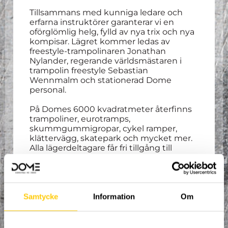
Tillsammans med kunniga ledare och
erfarna instruktörer garanterar vi en
oförglömlig helg, fylld av nya trix och nya
kompisar. Lägret kommer ledas av
freestyle-trampolinaren Jonathan
Nylander, regerande världsmästaren i
trampolin freestyle Sebastian
Wennmalm och stationerad Dome
personal.
På Domes 6000 kvadratmeter återfinns
trampoliner, eurotramps,
skummgummigropar, cykel ramper,
klättervägg, skatepark och mycket mer.
Alla lägerdeltagare får fri tillgång till
anläggningens uthyrning om dem skulle
vilja testa en annorlunda sport mellan
trampolinpassen.
Strukturerad träning varvas med fritt
Samtycke
Information
Om
hoppande.
Drop-in på fredag från 15:00, och