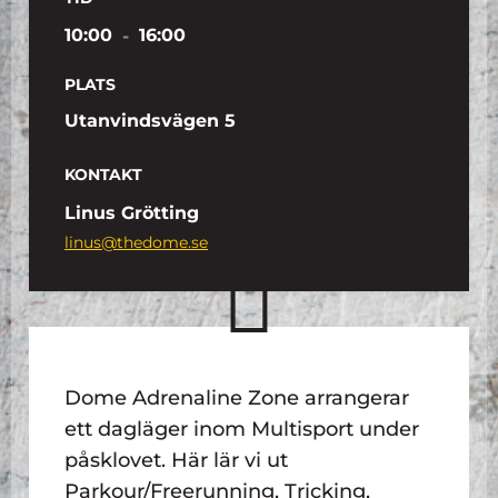
10:00
-
16:00
PLATS
Utanvindsvägen 5
KONTAKT
Linus Grötting
linus@thedome.se
Dome Adrenaline Zone arrangerar
ett dagläger inom Multisport under
påsklovet. Här lär vi ut
Parkour/Freerunning, Tricking,