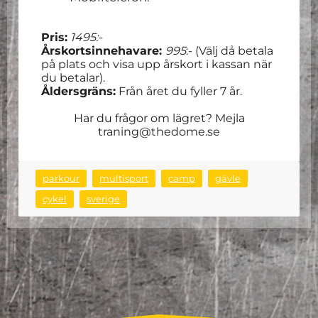
Pris:
1495:-
Årskortsinnehavare:
995
:- (Välj då betala
på plats och visa upp årskort i kassan när
du betalar).
Åldersgräns:
Från året du fyller 7 år.
Har du frågor om lägret? Mejla
traning@thedome.se
parkour
multisport
camp
gävle
cykel
sverige