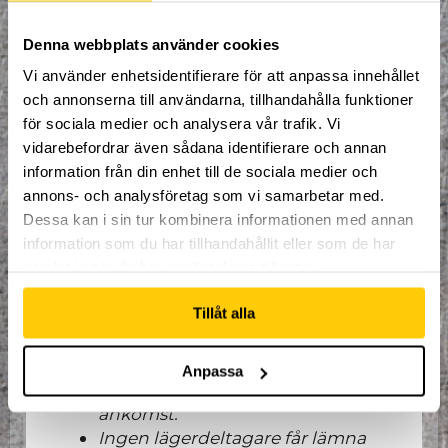
Fri tillgång till alla Dome
aktiviteter.
Denna webbplats använder cookies
Ledarledd organiserad och
Vi använder enhetsidentifierare för att anpassa innehållet
spontan träning.
och annonserna till användarna, tillhandahålla funktioner
Tävlingar.
för sociala medier och analysera vår trafik. Vi
Lekar.
vidarebefordrar även sådana identifierare och annan
Inga lägertröjor ingår i priset, det finns en
information från din enhet till de sociala medier och
butik vid receptionen där alla kan köpa
annons- och analysföretag som vi samarbetar med.
valfria tröjor. I anmälningsformuläret står
Dessa kan i sin tur kombinera informationen med annan
det att deltagaren ska ange tröjstorlek,
information som du har tillhandahållit eller som de har
detta begärs på grund av att kunna dra
fram statistik.
samlat in när du har använt deras tjänster.
Allmän information:
Tillåt alla
Max antal lägerdeltagare är 50
personer.
Anpassa
Betalning för lägret sker vid första
ankomst.
Ingen lägerdeltagare får lämna