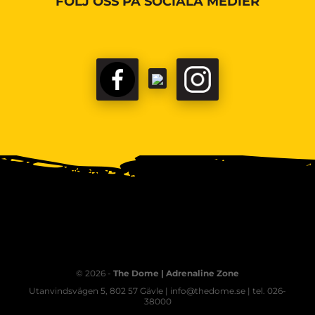
FÖLJ OSS PÅ SOCIALA MEDIER
© 2026 -
The Dome | Adrenaline Zone
Utanvindsvägen 5, 802 57 Gävle | info@thedome.se | tel. 026-
38000