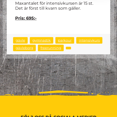
Maxantalet för intensivkursen är 15 st.
Det är först till kvarn som gäller.
Pris: 695:-
gävle
gymnastik
parkour
intensivkurs
gävleborg
freerunning