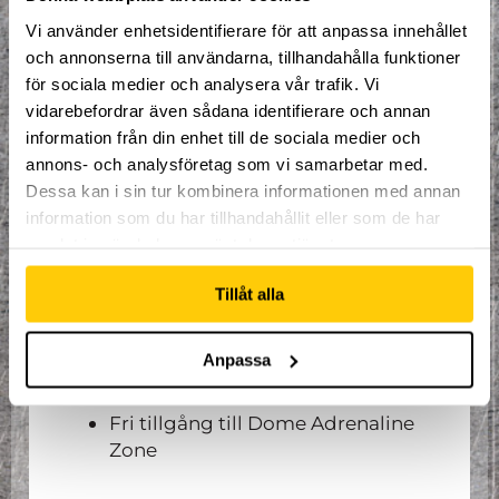
som erfarna. Tillsammans med
instruktören Linus Grötting testar vi nya
Vi använder enhetsidentifierare för att anpassa innehållet
gränser med professionell utrustning i
och annonserna till användarna, tillhandahålla funktioner
Nordens största extremsportsarena.
för sociala medier och analysera vår trafik. Vi
vidarebefordrar även sådana identifierare och annan
Intensivkursen arrangeras mellan 10:00
och 16:00, med en timme avsatt för
information från din enhet till de sociala medier och
lunch. Under dessa 5 timmar
annons- och analysföretag som vi samarbetar med.
introduceras gruppen för grunderna
Dessa kan i sin tur kombinera informationen med annan
inom parkour/freerunning och får
personligt utformade övningar för
information som du har tillhandahållit eller som de har
utveckling inom sporten.
samlat in när du har använt deras tjänster.
Vad som ingår i priset:
Tillåt alla
Trampolinstrumpor
Anpassa
Fri tillgång till uthyrningen
Lunch
Fri tillgång till Dome Adrenaline
Zone