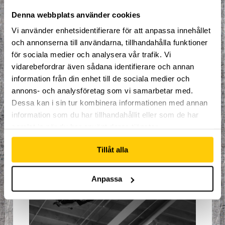
Denna webbplats använder cookies
Tävlingarna pågår från fredag kväll till och
med söndag eftermiddag, och går till på
Vi använder enhetsidentifierare för att anpassa innehållet
följande sätt:
och annonserna till användarna, tillhandahålla funktioner
Vid incheckning vår varje gäst en lapp
för sociala medier och analysera vår trafik. Vi
där han, hon eller hen kan skriva sitt
vidarebefordrar även sådana identifierare och annan
namn. Efter att ha testat vår nya Disco-
information från din enhet till de sociala medier och
run får varje person lägga sin lapp i en
annons- och analysföretag som vi samarbetar med.
låda, som personalen senare drar en
vinnare ur. Dragningarna, samt priserna
Dessa kan i sin tur kombinera informationen med annan
ser ni nedan:
information som du har tillhandahållit eller som de har
samlat in när du har använt deras tjänster.
Tillåt alla
Anpassa