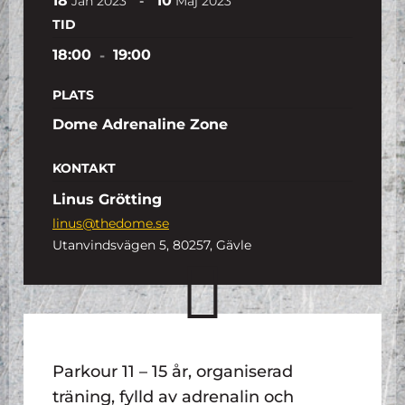
18
10
-
Jan
2023
Maj
2023
TID
18:00
-
19:00
PLATS
Dome Adrenaline Zone
KONTAKT
Linus Grötting
linus@thedome.se
Utanvindsvägen 5, 80257, Gävle
Parkour 11 – 15 år, organiserad
träning, fylld av adrenalin och