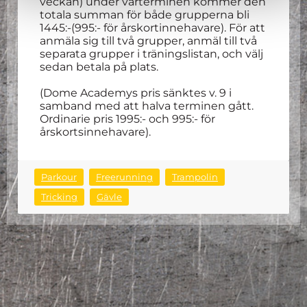
veckan) under vårterminen kommer den
totala summan för både grupperna bli
1445:-(995:- för årskortinnehavare). För att
anmäla sig till två grupper, anmäl till två
separata grupper i träningslistan, och välj
sedan betala på plats.
(Dome Academys pris sänktes v. 9 i
samband med att halva terminen gått.
Ordinarie pris 1995:- och 995:- för
årskortsinnehavare).
Parkour
Freerunning
Trampolin
Tricking
Gävle