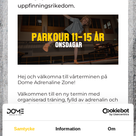
uppfinningsrikedom.
Hej och välkomna till vårterminen på
Dome Adrenaline Zone!
Välkommen till en ny termin med
organiserad träning, fylld av adrenalin och
uppfinningsrikedom där du får
träna
parkour, freerunning
och
tricking
i
nordens största extremsportsarena!
Våra erfarna coacher tar hand om dig och
ser till att du ständigt utvecklas i den
Samtycke
Information
Om
riktning du brinner för.