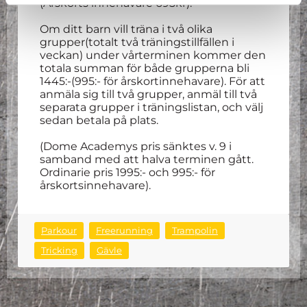
(Årskorts innehavare 695kr).
Om ditt barn vill träna i två olika
grupper(totalt två träningstillfällen i
veckan) under vårterminen kommer den
totala summan för både grupperna bli
1445:-(995:- för årskortinnehavare). För att
anmäla sig till två grupper, anmäl till två
separata grupper i träningslistan, och välj
sedan betala på plats.
(Dome Academys pris sänktes v. 9 i
samband med att halva terminen gått.
Ordinarie pris 1995:- och 995:- för
årskortsinnehavare).
Parkour
Freerunning
Trampolin
Tricking
Gävle