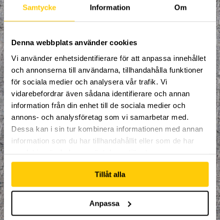
riktning du brinner för.
Samtycke
Information
Om
Spontanitet, glädje och kamratskap är
våra nyckelord!
Denna webbplats använder cookies
Alla mellan 10 - 15 år är välkomna att
delta. Träning varje måndag 18:00-19:00.
Vi använder enhetsidentifierare för att anpassa innehållet
Vårterminen pågår från 16:e januari vecka
och annonserna till användarna, tillhandahålla funktioner
3 till och med 8:e maj vecka 19. Totalt 15
för sociala medier och analysera vår trafik. Vi
träningstillfällen med uppehåll vecka 9
(27:e februari) för sportlov och v. 15(10:e
vidarebefordrar även sådana identifierare och annan
april) för påsklov.
information från din enhet till de sociala medier och
annons- och analysföretag som vi samarbetar med.
OBS. Träningstillfället 1:a maj är flyttat till
Dessa kan i sin tur kombinera informationen med annan
tisdagen 2:a maj 18:00.
information som du har tillhandahållit eller som de har
För alla som går på träningarna så ingår
samlat in när du har använt deras tjänster.
ett par trampolinstrumpor såväl som en
timmes entré varje vecka som
Tillåt alla
deltagaren ska/kan nyttja direkt efter
träningen. Denna entré går inte att
justera till andra dagar eller tider.
Anpassa
Pris: 1195kr/deltagare.