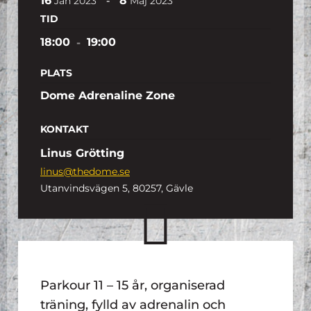
16
8
-
Jan
2023
Maj
2023
TID
18:00
-
19:00
PLATS
Dome Adrenaline Zone
KONTAKT
Linus Grötting
linus@thedome.se
Utanvindsvägen 5, 80257, Gävle
Parkour 11 – 15 år, organiserad
träning, fylld av adrenalin och