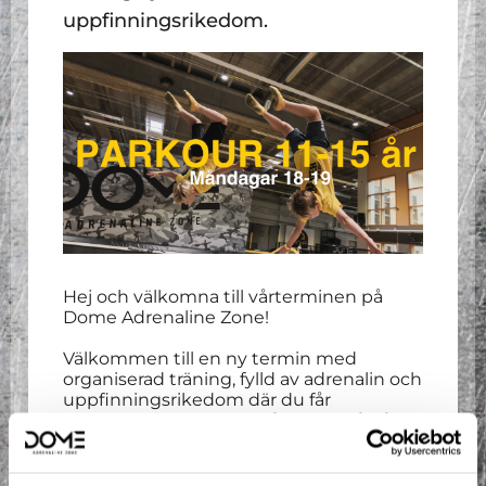
uppfinningsrikedom.
Hej och välkomna till vårterminen på
Dome Adrenaline Zone!
Välkommen till en ny termin med
organiserad träning, fylld av adrenalin och
uppfinningsrikedom där du får
träna
parkour, freerunning
och
tricking
i
nordens största extremsportsarena!
Våra erfarna coacher tar hand om dig och
ser till att du ständigt utvecklas i den