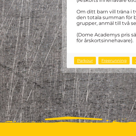
(Årskorts innehavare 695
Om ditt barn vill träna i
den totala summan för båd
grupper, anmäl till två s
(Dome Academys pris sänk
för årskortsinnehavare).
Parkour
Freerunning