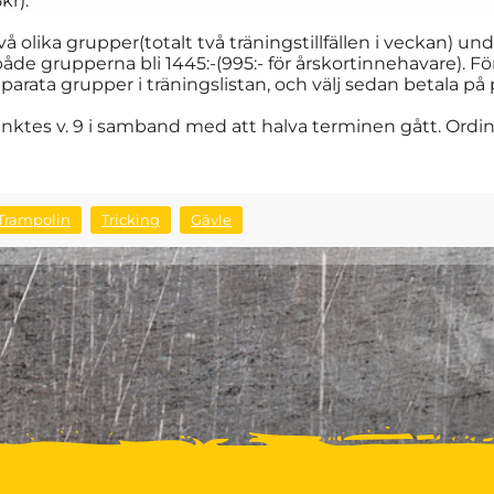
kr).
 två olika grupper(totalt två träningstillfällen i veckan
e grupperna bli 1445:-(995:- för årskortinnehavare). För 
eparata grupper i träningslistan, och välj sedan betala på 
tes v. 9 i samband med att halva terminen gått. Ordinar
Trampolin
Tricking
Gävle