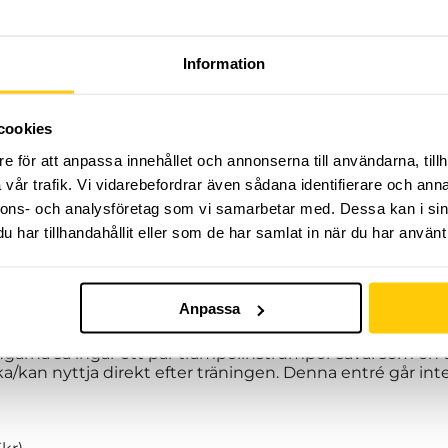
Information
årterminen på Dome Adrenaline Zone!
cookies
rmin med organiserad träning, fylld av adrenalin och up
e för att anpassa innehållet och annonserna till användarna, tillh
unning
och
tricking
i nordens största extremsportsarena
hand om dig och ser till att du ständigt utvecklas i den r
vår trafik. Vi vidarebefordrar även sådana identifierare och anna
kamratskap är våra nyckelord!
nnons- och analysföretag som vi samarbetar med. Dessa kan i sin
har tillhandahållit eller som de har samlat in när du har använt 
 välkomna att delta. Träning varje måndag 18:00-19:00. Vår
med 8:e maj vecka 19. Totalt 15 träningstillfällen med uppe
v. 15(10:e april) för påsklov.
Anpassa
 maj är flyttat till tisdagen 2:a maj 18:00.
ingarna så ingår ett par trampolinstrumpor såväl som en
kan nyttja direkt efter träningen. Denna entré går inte a