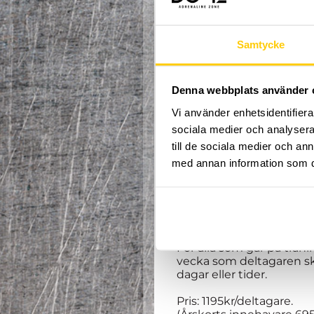
Samtycke
Hej och välkomna till v
Denna webbplats använder 
Välkommen till en ny te
Vi använder enhetsidentifierar
får träna
parkour, freer
Våra erfarna coacher tar 
sociala medier och analysera 
Spontanitet, glädje och 
till de sociala medier och a
med annan information som du 
Alla mellan 10 - 15 år är
januari vecka 3 till och 
februari) för sportlov och 
OBS. Träningstillfället 1:a
För alla som går på trän
vecka som deltagaren ska/
dagar eller tider.
Pris: 1195kr/deltagare.