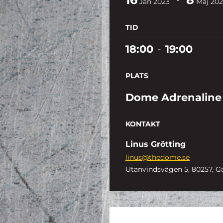
Jan
2023
Maj
202
TID
18:00
19:00
-
PLATS
Dome Adrenaline
KONTAKT
Linus Grötting
linus@thedome.se
Utanvindsvägen 5, 80257, G