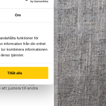
Om
pfinningsrikedom där du
andahålla funktioner för
!
iktning du brinner för.
n information från din enhet
 tur kombinera informationen
deras tjänster.
terminen pågår från 16:e
håll vecka 9 (27:e
Tillåt alla
 timmes entré varje
tt justera till andra