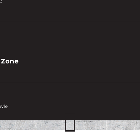
3
 Zone
ävle