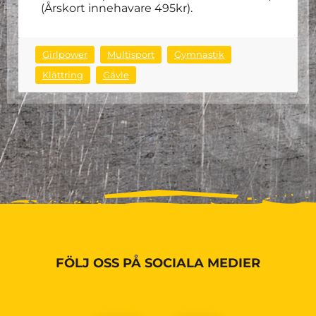
(Årskort innehavare 495kr).
Girlpower
Multisport
Gymnastik
Klättring
Gävle
FÖLJ OSS PÅ SOCIALA MEDIER