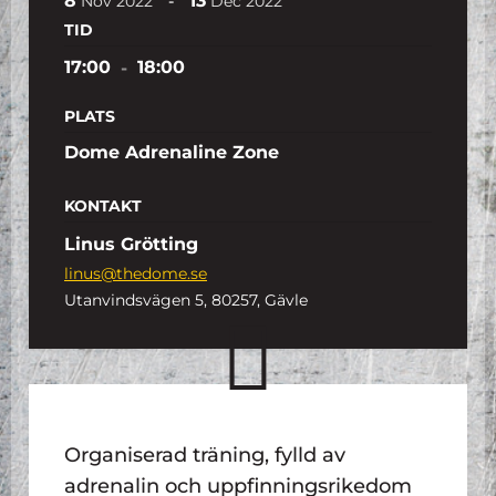
8
13
-
Nov
2022
Dec
2022
TID
17:00
-
18:00
PLATS
Dome Adrenaline Zone
KONTAKT
Linus Grötting
linus@thedome.se
Utanvindsvägen 5, 80257, Gävle
Organiserad träning, fylld av
adrenalin och uppfinningsrikedom