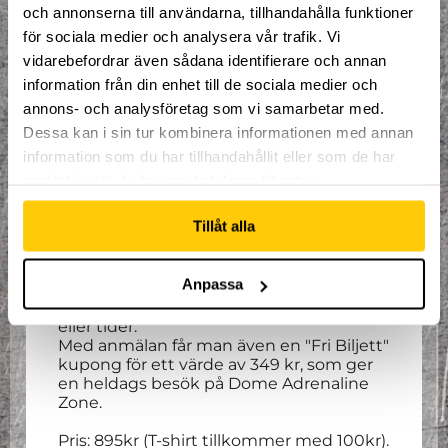
ser till att du ständigt utvecklas i den
och annonserna till användarna, tillhandahålla funktioner
riktning du brinner för.
för sociala medier och analysera vår trafik. Vi
Spontanitet, glädje och kamratskap är
våra nyckelord.
vidarebefordrar även sådana identifierare och annan
information från din enhet till de sociala medier och
Alla tjejer mellan 8 - 10 år är välkomna att
annons- och analysföretag som vi samarbetar med.
delta.
Dessa kan i sin tur kombinera informationen med annan
Höstens termin är delad i två, varav detta
är andra terminen. Första träningstillfället
information som du har tillhandahållit eller som de har
är 8:e november och sista träningstillfället
samlat in när du har använt deras tjänster.
är 13:e december.
Tillåt alla
För alla som går på träningarna så ingår
ett par trampolinstrumpor såväl som en
timmes entré som deltagaren ska/kan
Anpassa
nyttja direkt efter träningen. Denna
entré går inte att justera till andra dagar
eller tider.
Med anmälan får man även en "Fri Biljett"
kupong för ett värde av 349 kr, som ger
en heldags besök på Dome Adrenaline
Zone.
Pris: 895kr (T-shirt tillkommer med 100kr).