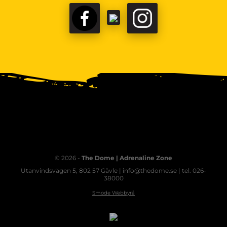
© 2026 -
The Dome | Adrenaline Zone
Utanvindsvägen 5, 802 57 Gävle | info@thedome.se | tel. 026-
38000
Smode Webbyrå