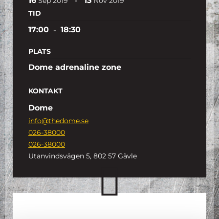
16
13
-
Sep
2019
Nov
2019
TID
17:00
-
18:30
PLATS
Dome adrenaline zone
KONTAKT
Dome
info@thedome.se
026-38000
026-38000
Utanvindsvägen 5, 802 57 Gävle